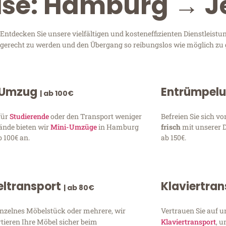
eise: Hamburg → 
tdecken Sie unsere vielfältigen und kosteneffizienten Dienstleistu
n gerecht zu werden und den Übergang so reibungslos wie möglich zu 
 Umzug
Entrümpel
| ab 100€
für
Studierende
oder den Transport weniger
Befreien Sie sich 
ände bieten wir
Mini-Umzüge
in Hamburg
frisch
mit unserer 
 100€ an.
ab 150€.
ltransport
Klaviertra
| ab 80€
inzelnes Möbelstück oder mehrere, wir
Vertrauen Sie auf u
tieren Ihre Möbel sicher beim
Klaviertransport
, 