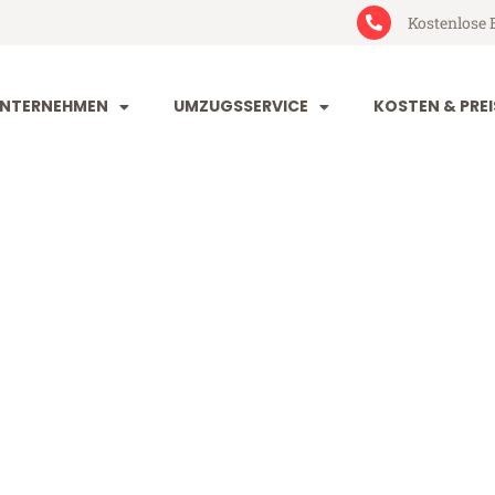
Kostenlose 
NTERNEHMEN
UMZUGSSERVICE
KOSTEN & PREI
rg Jena
na (ab 199€)