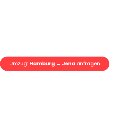
Express-Abwicklung in unter 2
Über 15 Jahre Erfahrung mit 
Angebot erhalten in unter 30 
Umzug:
Hamburg → Jena
anfragen
Alle Umzugsanfragen sind zu 100% kostenlos & unverbind