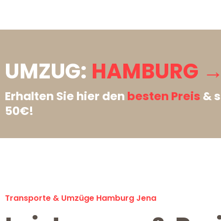
UMZUG:
HAMBURG →
Erhalten Sie hier den
besten Preis
& s
50€!
Transporte & Umzüge Hamburg Jena