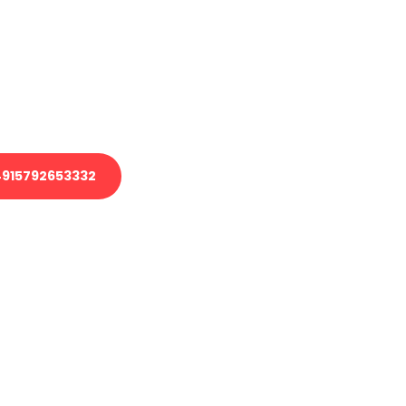
 Transport oder benötigen eine
 Umzug?
ser Team aus Experten freut sich,
elfen!
915792653332
nverbindliche Anfrage senden