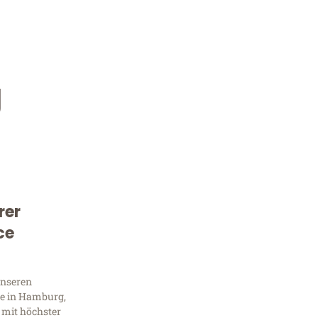
g
rer
Kostenlose Beratung!
ce
Sie 
Frag
unseren
e in Hamburg,
 mit höchster