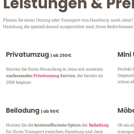
Leistungen & Pr
Planen Sie einen Umzug oder Transport von Hamburg nach Jena? En
Hamburg, die speziell darauf ausgerichtet sind, Ihren Bedürfnisse
Privatumzug
Mini
| ab 250€
Starten Sie Ihren Neuanfang in Jena mit unserem
Perfekt 
Gegenst
umfassenden
Privatumzug
Service
, der bereits ab
schon ab
250€ beginnt.
Beiladung
Möbe
| ab 50€
Nutzen Sie die
kosteneffiziente Option
der
Beiladung
Ob ein e
für Ihren Transport zwischen Hamburg und Jena
transpor