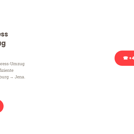
Sie haben Fragen zu Ihrem
Beratung bezüglich Ihres
Rufen Sie uns gerne an, un
ess
Ihnen kostenlos weiterzuh
ug
☎ +4
xpress-Umzug
fiziente
Stattdessen eine u
burg → Jena.