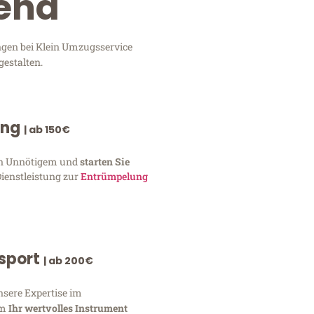
Jena
ngen bei Klein Umzugsservice
gestalten.
ung
| ab 150€
von Unnötigem und
starten Sie
Dienstleistung zur
Entrümpelung
nsport
| ab 200€
nsere Expertise im
um
Ihr wertvolles Instrument