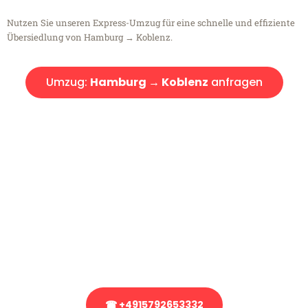
Nutzen Sie unseren Express-Umzug für eine schnelle und effiziente
Übersiedlung von Hamburg → Koblenz.
Umzug:
Hamburg → Koblenz
anfragen
Kostenlose Beratung!
Sie haben Fragen?
Sie haben Fragen zu Ihrem Transport oder benötigen eine Beratung
bezüglich Ihres Umzug?
Rufen Sie uns gerne an, unser Team aus Experten freut sich, Ihnen
kostenlos weiterzuhelfen!
☎ +4915792653332