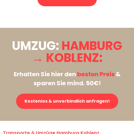
Stattdessen eine unverbindliche Anfrage senden
UMZUG:
HAMBURG
→ KOBLENZ:
Erhalten Sie hier den
besten Preis
&
sparen Sie mind. 50€!
Kostenlos & unverbindlich anfragen!
Transporte & Umzüge Hamburg Koblenz