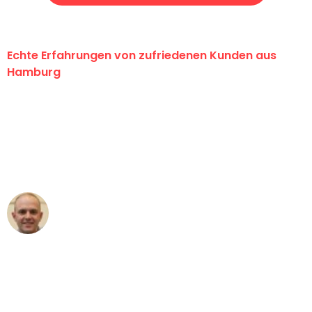
Echte Erfahrungen von zufriedenen Kunden aus
Hamburg
"Erste Klasse! Ein großes Dankeschön
an das gesamte Team von Klein
Umzugsservice für ihren
außergewöhnlichen Service!"
Frederik F.
Umzug in Hamburg
"Besser hätte ich mir den Umzug von
Hamburg nach Wien nicht vorstellen
können - DANKE!"