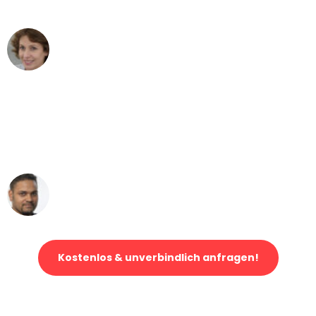
können - DANKE!"
Maria W
Umzug von Hamburg nach Wien
"Mein Klavier kam in unter 24 Stunden
ohne einen Kratzer an - ein
erstklassiger Service!"
Ümit Y.
Klaviertransport in Hamburg
Kostenlos & unverbindlich anfragen!
Jetzt anfragen und der nächste glückliche Kunde werden. Alle
Umzugsanfragen sind zu
100% kostenlos & unverbindlich!