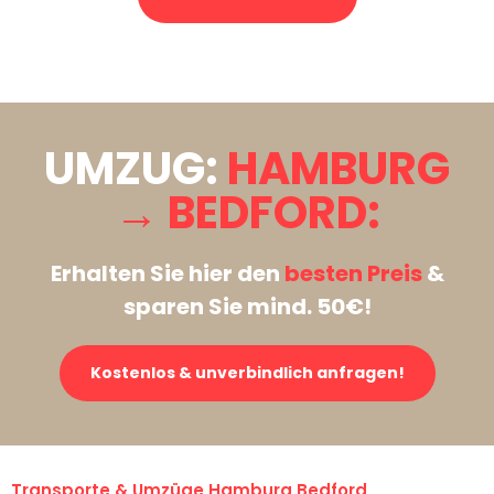
Stattdessen eine unverbindliche Anfrage senden
UMZUG:
HAMBURG
→ BEDFORD:
Erhalten Sie hier den
besten Preis
&
sparen Sie mind. 50€!
Kostenlos & unverbindlich anfragen!
Transporte & Umzüge Hamburg Bedford