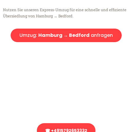
Nutzen Sie unseren Express-Umzug für eine schnelle und effiziente
Übersiedlung von Hamburg → Bedford.
Umzug:
Hamburg → Bedford
anfragen
Kostenlose Beratung!
Sie haben Fragen?
Sie haben Fragen zu Ihrem Transport oder benötigen eine Beratung
bezüglich Ihres Umzug?
Rufen Sie uns gerne an, unser Team aus Experten freut sich, Ihnen
kostenlos weiterzuhelfen!
☎ +4915792653332