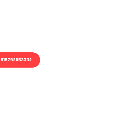
 Transport oder benötigen eine
 Umzug?
ser Team aus Experten freut sich,
elfen!
915792653332
nverbindliche Anfrage senden