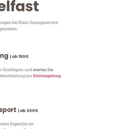
elfast
tungen bei Klein Umzugsservice
gestalten.
ung
| ab 150€
von Unnötigem und
starten Sie
Dienstleistung zur
Entrümpelung
nsport
| ab 200€
nsere Expertise im