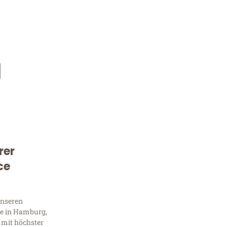
g
rer
Kostenlose Beratung!
ce
Sie 
unseren
Frag
e in Hamburg,
 mit höchster