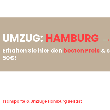
UMZUG:
HAMBURG → 
Erhalten Sie hier den
besten Preis
& s
50€!
Transporte & Umzüge Hamburg Belfast