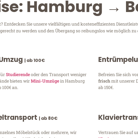
ise: Hamburg → B
Entdecken Sie unsere vielfältigen und kosteneffizienten Dienstleis
n gerecht zu werden und den Übergang so reibungslos wie möglich zu 
 Umzug
Entrümpel
| ab 100€
für
Studierende
oder den Transport weniger
Befreien Sie sich 
ände bieten wir
Mini-Umzüge
in Hamburg
frisch
mit unserer 
 100€ an.
ab 150€.
ltransport
Klaviertra
| ab 80€
inzelnes Möbelstück oder mehrere, wir
Vertrauen Sie auf u