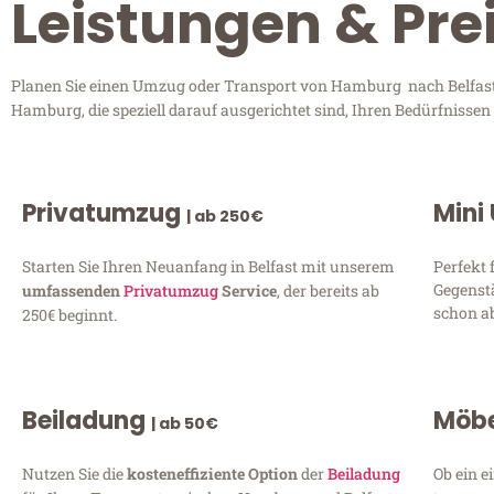
Leistungen & Pre
Planen Sie einen Umzug oder Transport von Hamburg nach Belfast? 
Hamburg, die speziell darauf ausgerichtet sind, Ihren Bedürfnisse
Privatumzug
Mini
| ab 250€
Starten Sie Ihren Neuanfang in Belfast mit unserem
Perfekt 
Gegenst
umfassenden
Privatumzug
Service
, der bereits ab
schon ab
250€ beginnt.
Beiladung
Möbe
| ab 50€
Nutzen Sie die
kosteneffiziente Option
der
Beiladung
Ob ein e