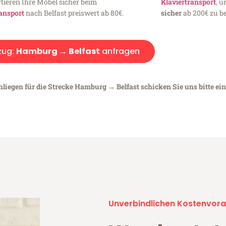
tieren Ihre Möbel sicher beim
Klaviertransport
, 
ansport
nach Belfast preiswert ab 80€.
sicher
ab 200€ zu be
ug:
Hamburg → Belfast
anfragen
nliegen für die Strecke Hamburg → Belfast schicken Sie uns bitte ei
Unverbindlichen Kostenvora