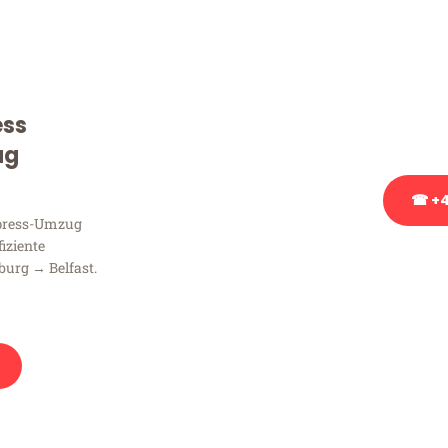
Sie haben Fragen zu Ihrem
Beratung bezüglich Ihres
Rufen Sie uns gerne an, un
ess
Ihnen kostenlos weiterzuh
ug
☎ +4
xpress-Umzug
fiziente
Stattdessen eine u
urg → Belfast.