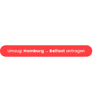
Express-Abwicklung in unter 2
Über 15 Jahre Erfahrung mit 
Angebot erhalten in unter 30 
Umzug:
Hamburg → Belfast
anfragen
Alle Umzugsanfragen sind zu 100% kostenlos & unverbind