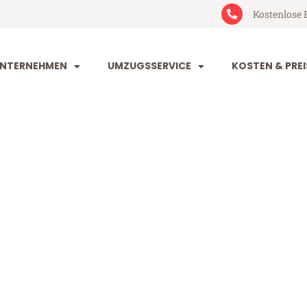
Kostenlose 
NTERNEHMEN
UMZUGSSERVICE
KOSTEN & PREI
g Belfast
fast (ab 199€)