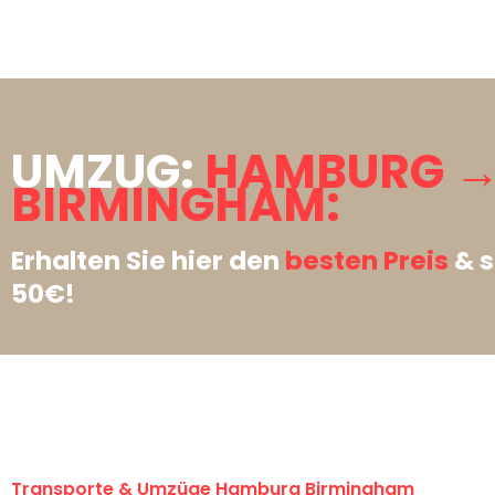
UMZUG:
HAMBURG 
BIRMINGHAM:
Erhalten Sie hier den
besten Preis
& s
50€!
Transporte & Umzüge Hamburg Birmingham