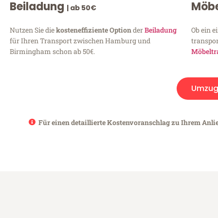
Beiladung
Möbe
| ab 50€
Nutzen Sie die
kosteneffiziente Option
der
Beiladung
Ob ein e
für Ihren Transport zwischen Hamburg und
transpor
Birmingham schon ab 50€.
Möbeltr
Umzug
Für einen detaillierte Kostenvoranschlag zu Ihrem Anl