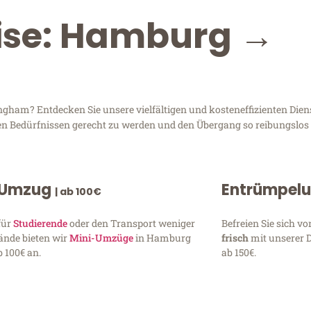
eise: Hamburg →
am? Entdecken Sie unsere vielfältigen und kosteneffizienten Diens
en Bedürfnissen gerecht zu werden und den Übergang so reibungslos 
 Umzug
Entrümpel
| ab 100€
für
Studierende
oder den Transport weniger
Befreien Sie sich 
ände bieten wir
Mini-Umzüge
in Hamburg
frisch
mit unserer 
 100€ an.
ab 150€.