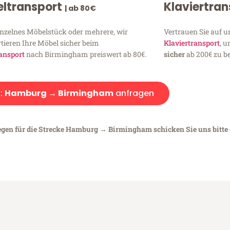
ltransport
Klaviertra
| ab 80€
inzelnes Möbelstück oder mehrere, wir
Vertrauen Sie auf u
tieren Ihre Möbel sicher beim
Klaviertransport
, 
ansport
nach Birmingham preiswert ab 80€.
sicher
ab 200€ zu be
:
Hamburg → Birmingham
anfragen
iegen für die Strecke Hamburg → Birmingham schicken Sie uns bitte