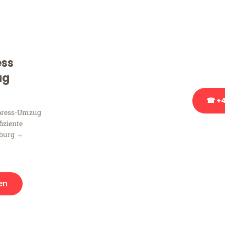
Sie haben Fragen zu Ihrem
Beratung bezüglich Ihres
Rufen Sie uns gerne an, un
ess
Ihnen kostenlos weiterzuh
ug
☎ +4
xpress-Umzug
fiziente
Stattdessen eine u
mburg →
en