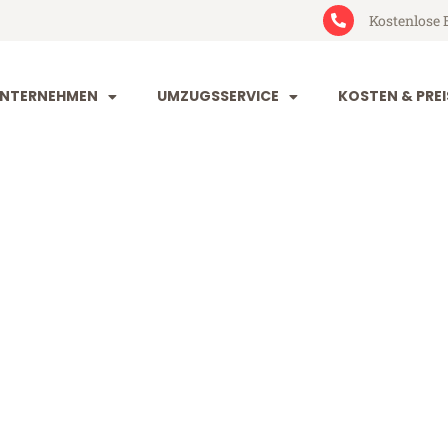
Kostenlose 
NTERNEHMEN
UMZUGSSERVICE
KOSTEN & PREI
rg Birmingh
rmingham (ab 199€)