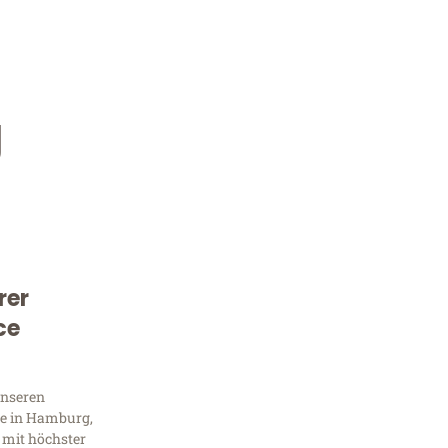
g
rer
Kostenlose Beratung!
ce
Sie 
unseren
Frag
e in Hamburg,
 mit höchster