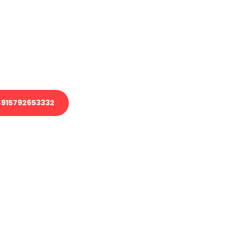
 Transport oder benötigen eine
 Umzug?
ser Team aus Experten freut sich,
elfen!
915792653332
nverbindliche Anfrage senden