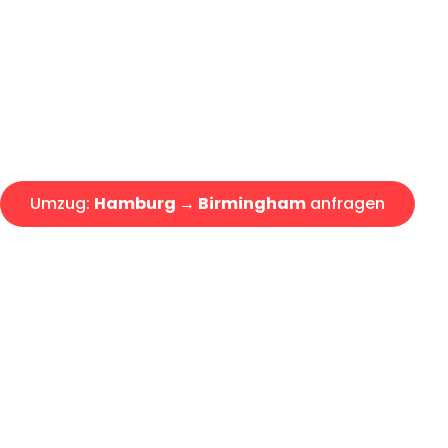
Express-Abwicklung in unter 2
Über 15 Jahre Erfahrung mit 
Angebot erhalten in unter 30 
Umzug:
Hamburg → Birmingham
anfragen
Alle Umzugsanfragen sind zu 100% kostenlos & unverbind