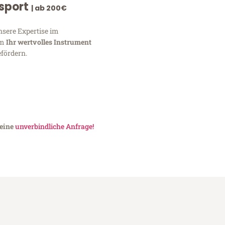
nsport
| ab 200€
nsere Expertise im
um
Ihr wertvolles Instrument
fördern.
 eine
unverbindliche Anfrage!