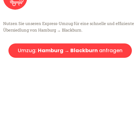
Nutzen Sie unseren Express-Umzug für eine schnelle und effiziente
Übersiedlung von Hamburg → Blackburn.
Umzug:
Hamburg → Blackburn
anfragen
Kostenlose Beratung!
Sie haben Fragen?
Sie haben Fragen zu Ihrem Transport oder benötigen eine Beratung
bezüglich Ihres Umzug?
Rufen Sie uns gerne an, unser Team aus Experten freut sich, Ihnen
kostenlos weiterzuhelfen!