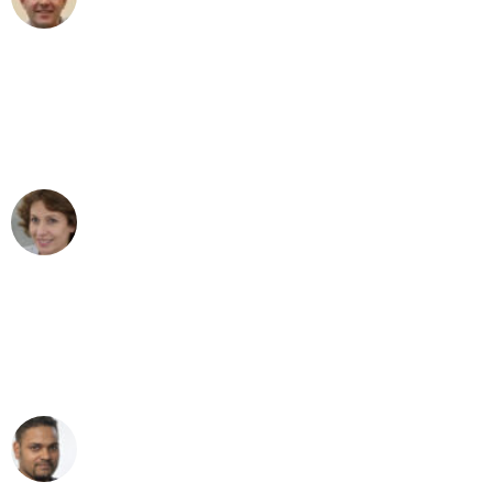
Umzug in Hamburg
"Besser hätte ich mir den Umzug von
Hamburg nach Wien nicht vorstellen
können - DANKE!"
Maria W
Umzug von Hamburg nach Wien
"Mein Klavier kam in unter 24 Stunden
ohne einen Kratzer an - ein
erstklassiger Service!"
Ümit Y.
Klaviertransport in Hamburg