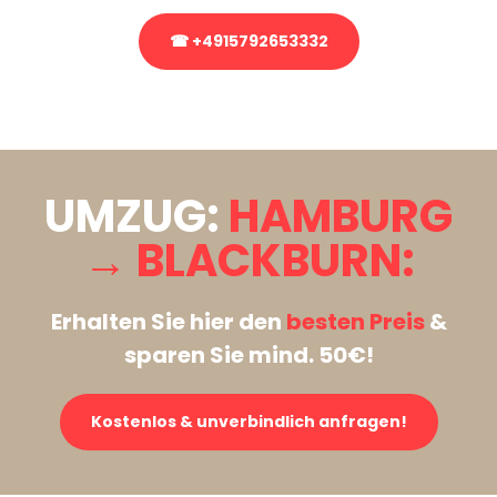
☎ +4915792653332
Stattdessen eine unverbindliche Anfrage senden
UMZUG:
HAMBURG
→ BLACKBURN:
Erhalten Sie hier den
besten Preis
&
sparen Sie mind. 50€!
Kostenlos & unverbindlich anfragen!