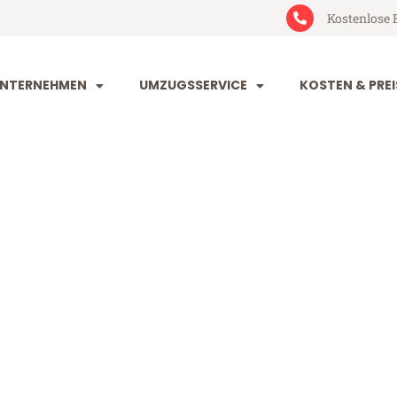
Kostenlose 
NTERNEHMEN
UMZUGSSERVICE
KOSTEN & PREI
g Dearne Val
rne Valley (ab 199€)