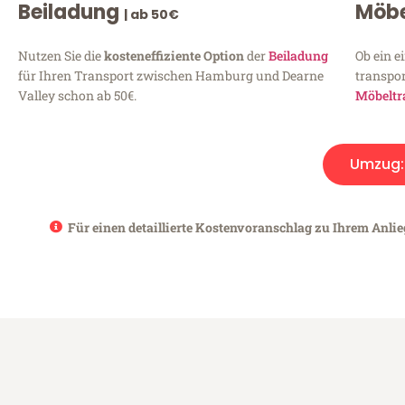
Beiladung
Möbe
| ab 50€
Nutzen Sie die
kosteneffiziente Option
der
Beiladung
Ob ein e
für Ihren Transport zwischen Hamburg und Dearne
transpor
Valley schon ab 50€.
Möbeltr
Umzug
Für einen detaillierte Kostenvoranschlag zu Ihrem Anli