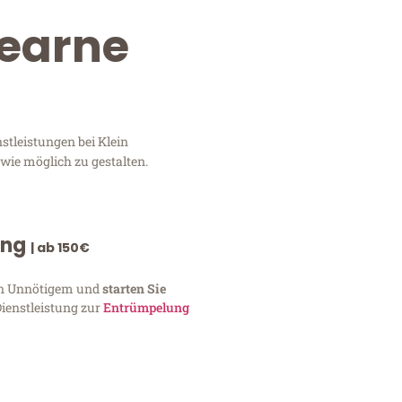
Dearne
stleistungen bei Klein
wie möglich zu gestalten.
ung
| ab 150€
von Unnötigem und
starten Sie
Dienstleistung zur
Entrümpelung