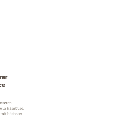
g
rer
Kostenlose Beratung!
ce
Sie 
unseren
Frag
e in Hamburg,
 mit höchster