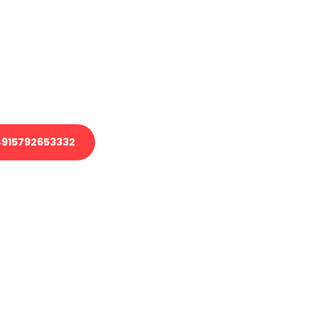
 Transport oder benötigen eine
 Umzug?
ser Team aus Experten freut sich,
elfen!
915792653332
nverbindliche Anfrage senden