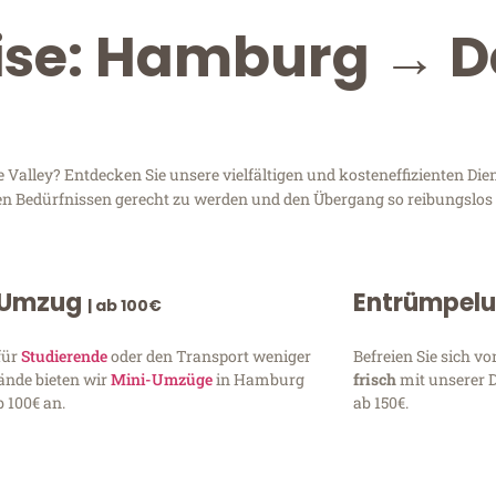
eise: Hamburg → 
lley? Entdecken Sie unsere vielfältigen und kosteneffizienten Dien
en Bedürfnissen gerecht zu werden und den Übergang so reibungslos 
 Umzug
Entrümpel
| ab 100€
für
Studierende
oder den Transport weniger
Befreien Sie sich 
ände bieten wir
Mini-Umzüge
in Hamburg
frisch
mit unserer 
 100€ an.
ab 150€.