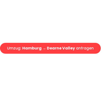
Express-Abwicklung in unter 2
Über 15 Jahre Erfahrung mit 
Angebot erhalten in unter 30 
Umzug:
Hamburg → Dearne Valley
anfragen
Alle Umzugsanfragen sind zu 100% kostenlos & unverbind