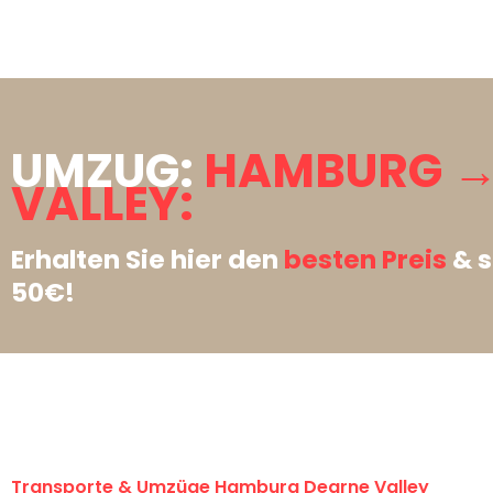
UMZUG:
HAMBURG →
VALLEY:
Erhalten Sie hier den
besten Preis
& s
50€!
Transporte & Umzüge Hamburg Dearne Valley