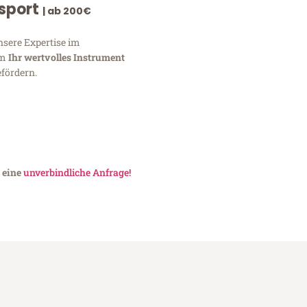
nsport
| ab 200€
nsere Expertise im
um
Ihr wertvolles Instrument
fördern.
e eine
unverbindliche Anfrage!