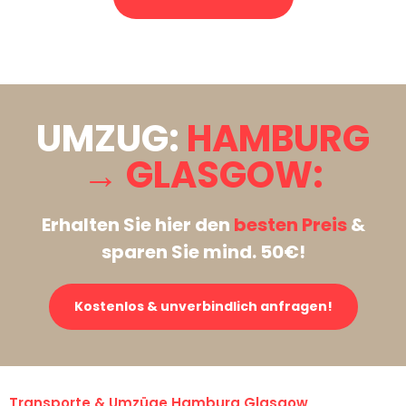
Stattdessen eine unverbindliche Anfrage senden
UMZUG:
HAMBURG
→ GLASGOW:
Erhalten Sie hier den
besten Preis
&
sparen Sie mind. 50€!
Kostenlos & unverbindlich anfragen!
Transporte & Umzüge Hamburg Glasgow