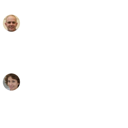
außergewöhnlichen Service!"
Frederik F.
Umzug in Hamburg
"Besser hätte ich mir den Umzug von
Hamburg nach Wien nicht vorstellen
können - DANKE!"
Maria W
Umzug von Hamburg nach Wien
"Mein Klavier kam in unter 24 Stunden
ohne einen Kratzer an - ein
erstklassiger Service!"