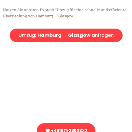
Nutzen Sie unseren Express-Umzug für eine schnelle und effiziente
Übersiedlung von Hamburg → Glasgow.
Umzug:
Hamburg → Glasgow
anfragen
Kostenlose Beratung!
Sie haben Fragen?
Sie haben Fragen zu Ihrem Transport oder benötigen eine Beratung
bezüglich Ihres Umzug?
Rufen Sie uns gerne an, unser Team aus Experten freut sich, Ihnen
kostenlos weiterzuhelfen!
☎ +4915792653332