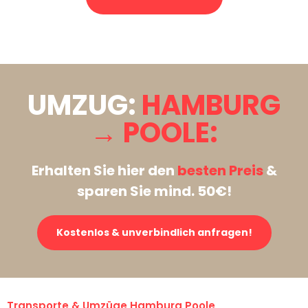
Stattdessen eine unverbindliche Anfrage senden
UMZUG:
HAMBURG
→ POOLE:
Erhalten Sie hier den
besten Preis
&
sparen Sie mind. 50€!
Kostenlos & unverbindlich anfragen!
Transporte & Umzüge Hamburg Poole