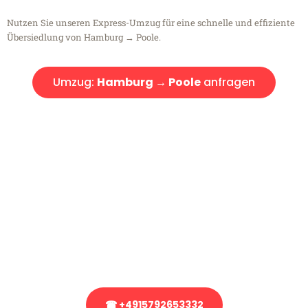
Nutzen Sie unseren Express-Umzug für eine schnelle und effiziente
Übersiedlung von Hamburg → Poole.
Umzug:
Hamburg → Poole
anfragen
Kostenlose Beratung!
Sie haben Fragen?
Sie haben Fragen zu Ihrem Transport oder benötigen eine Beratung
bezüglich Ihres Umzug?
Rufen Sie uns gerne an, unser Team aus Experten freut sich, Ihnen
kostenlos weiterzuhelfen!
☎ +4915792653332