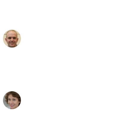
an das gesamte Team von Klein
Umzugsservice für ihren
außergewöhnlichen Service!"
Frederik F.
Umzug in Hamburg
"Besser hätte ich mir den Umzug von
Hamburg nach Wien nicht vorstellen
können - DANKE!"
Maria W
Umzug von Hamburg nach Wien
"Mein Klavier kam in unter 24 Stunden
ohne einen Kratzer an - ein