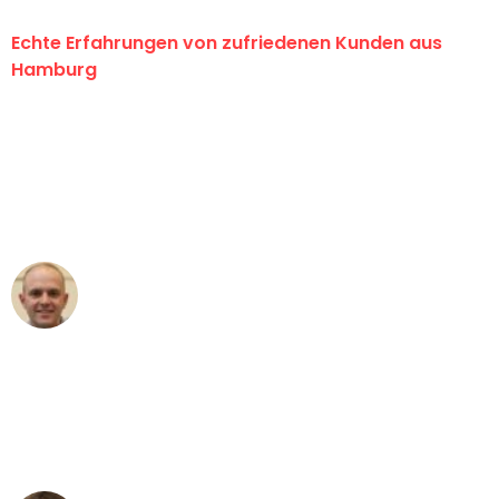
Echte Erfahrungen von zufriedenen Kunden aus
Hamburg
"Erste Klasse! Ein großes Dankeschön
an das gesamte Team von Klein
Umzugsservice für ihren
außergewöhnlichen Service!"
Frederik F.
Umzug in Hamburg
"Besser hätte ich mir den Umzug von
Hamburg nach Wien nicht vorstellen
können - DANKE!"