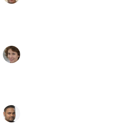
"Besser hätte ich mir den Umzug von
Hamburg nach Wien nicht vorstellen
können - DANKE!"
Maria W
Umzug von Hamburg nach Wien
"Mein Klavier kam in unter 24 Stunden
ohne einen Kratzer an - ein
erstklassiger Service!"
Ümit Y.
Klaviertransport in Hamburg