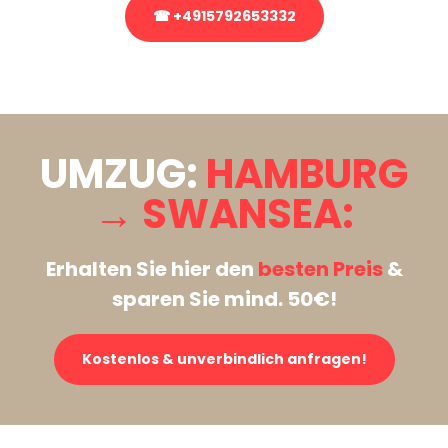
☎ +4915792653332
Stattdessen eine unverbindliche Anfrage senden
UMZUG:
HAMBURG
→ SWANSEA:
Erhalten Sie hier den
besten Preis
&
sparen Sie mind. 50€!
Kostenlos & unverbindlich anfragen!