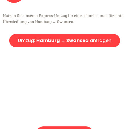
Nutzen Sie unseren Express-Umzug für eine schnelle und effiziente
Übersiedlung von Hamburg → Swansea.
Umzug:
Hamburg → Swansea
anfragen
Kostenlose Beratung!
Sie haben Fragen?
Sie haben Fragen zu Ihrem Transport oder benötigen eine Beratung
bezüglich Ihres Umzug?
Rufen Sie uns gerne an, unser Team aus Experten freut sich, Ihnen
kostenlos weiterzuhelfen!