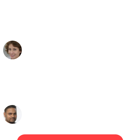
"Besser hätte ich mir den Umzug von
Hamburg nach Wien nicht vorstellen
können - DANKE!"
Maria W
Umzug von Hamburg nach Wien
"Mein Klavier kam in unter 24 Stunden
ohne einen Kratzer an - ein
erstklassiger Service!"
Ümit Y.
Klaviertransport in Hamburg