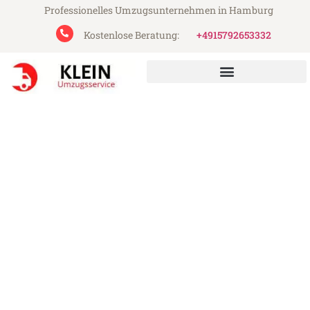
Professionelles Umzugsunternehmen in Hamburg
Kostenlose Beratung:
+4915792653332
Klein Umzugsservice aus Hamburg
Umzug Hamburg Teesside
Günstiger Umzug Hamburg Teesside (ab
199€)
Express-Abwicklung in unter 24 Stunden!
Über 15 Jahre Erfahrung mit Umzügen!
Angebot erhalten in unter 30 Minuten!