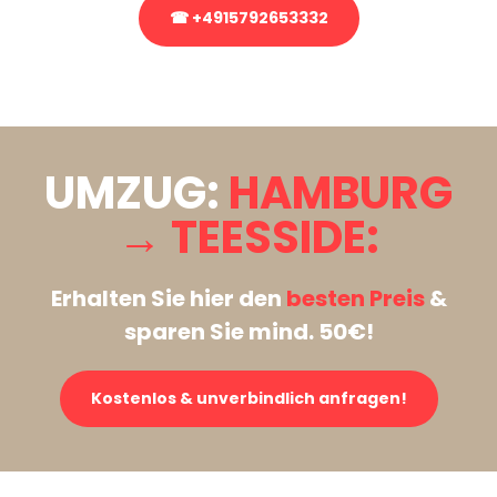
☎ +4915792653332
Stattdessen eine unverbindliche Anfrage senden
UMZUG:
HAMBURG
→ TEESSIDE:
Erhalten Sie hier den
besten Preis
&
sparen Sie mind. 50€!
Kostenlos & unverbindlich anfragen!