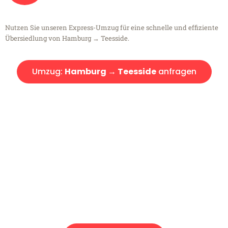
Nutzen Sie unseren Express-Umzug für eine schnelle und effiziente
Übersiedlung von Hamburg → Teesside.
Umzug:
Hamburg → Teesside
anfragen
Kostenlose Beratung!
Sie haben Fragen?
Sie haben Fragen zu Ihrem Transport oder benötigen eine Beratung
bezüglich Ihres Umzug?
Rufen Sie uns gerne an, unser Team aus Experten freut sich, Ihnen
kostenlos weiterzuhelfen!