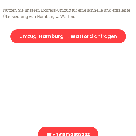
Nutzen Sie unseren Express-Umzug für eine schnelle und effiziente
Übersiedlung von Hamburg → Watford.
Umzug:
Hamburg → Watford
anfragen
Kostenlose Beratung!
Sie haben Fragen?
Sie haben Fragen zu Ihrem Transport oder benötigen eine Beratung
bezüglich Ihres Umzug?
Rufen Sie uns gerne an, unser Team aus Experten freut sich, Ihnen
kostenlos weiterzuhelfen!
☎ +4915792653332