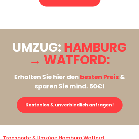
Stattdessen eine unverbindliche Anfrage senden
UMZUG:
HAMBURG
→ WATFORD:
Erhalten Sie hier den
besten Preis
&
sparen Sie mind. 50€!
Kostenlos & unverbindlich anfragen!
Transporte & Umzüge Hamburg Watford