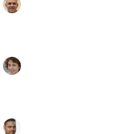
Frederik F.
Umzug in Hamburg
"Besser hätte ich mir den Umzug von
Hamburg nach Wien nicht vorstellen
können - DANKE!"
Maria W
Umzug von Hamburg nach Wien
"Mein Klavier kam in unter 24 Stunden
ohne einen Kratzer an - ein
erstklassiger Service!"
Ümit Y.
Klaviertransport in Hamburg