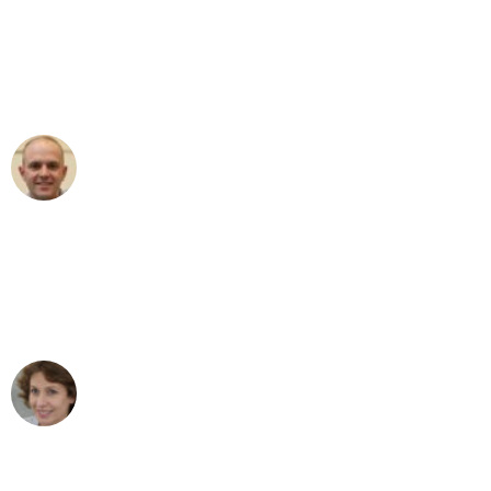
an das gesamte Team von Klein
Umzugsservice für ihren
außergewöhnlichen Service!"
Frederik F.
Umzug in Hamburg
"Besser hätte ich mir den Umzug von
Hamburg nach Wien nicht vorstellen
können - DANKE!"
Maria W
Umzug von Hamburg nach Wien
"Mein Klavier kam in unter 24 Stunden