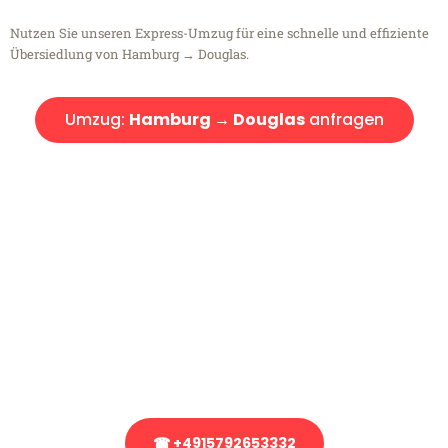
Nutzen Sie unseren Express-Umzug für eine schnelle und effiziente
Übersiedlung von Hamburg → Douglas.
Umzug:
Hamburg → Douglas
anfragen
Kostenlose Beratung!
Sie haben Fragen?
Sie haben Fragen zu Ihrem Transport oder benötigen eine Beratung
bezüglich Ihres Umzug?
Rufen Sie uns gerne an, unser Team aus Experten freut sich, Ihnen
kostenlos weiterzuhelfen!
☎ +4915792653332