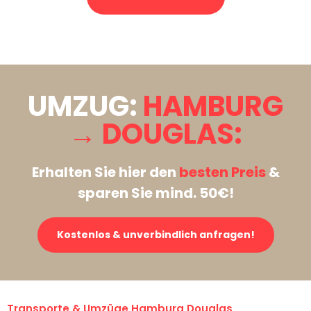
Stattdessen eine unverbindliche Anfrage senden
UMZUG:
HAMBURG
→ DOUGLAS:
Erhalten Sie hier den
besten Preis
&
sparen Sie mind. 50€!
Kostenlos & unverbindlich anfragen!
Transporte & Umzüge Hamburg Douglas