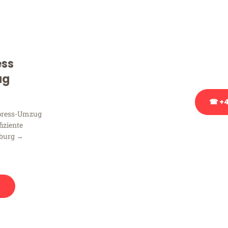
Sie haben Fragen zu Ihrem
Beratung bezüglich Ihres
Rufen Sie uns gerne an, un
ess
Ihnen kostenlos weiterzuh
ug
☎ +4
xpress-Umzug
fiziente
Stattdessen eine u
mburg →