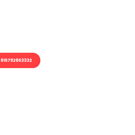
 Transport oder benötigen eine
 Umzug?
ser Team aus Experten freut sich,
elfen!
915792653332
nverbindliche Anfrage senden