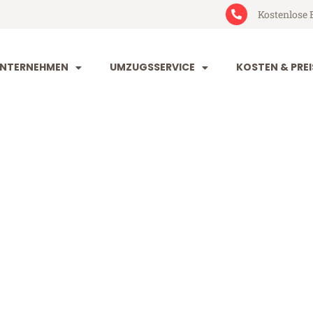
Kostenlose 
NTERNEHMEN
UMZUGSSERVICE
KOSTEN & PREI
g Klaipeda
ipeda (ab 199€)