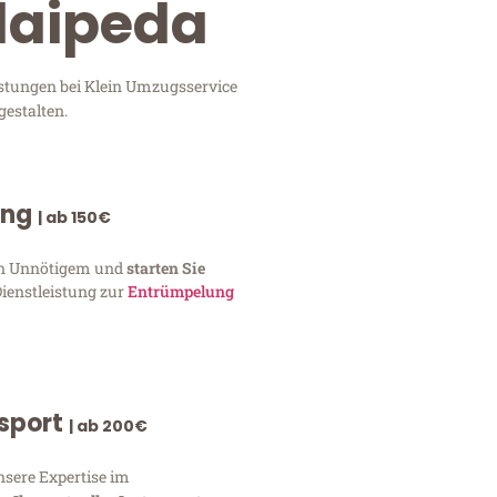
laipeda
istungen bei Klein Umzugsservice
gestalten.
ung
| ab 150€
von Unnötigem und
starten Sie
Dienstleistung zur
Entrümpelung
nsport
| ab 200€
nsere Expertise im