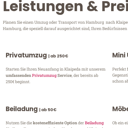
Leistungen & Pr
Planen Sie einen Umzug oder Transport von Hamburg nach Klaipeda?
Hamburg, die speziell darauf ausgerichtet sind, Ihren Bedürfnisse
Privatumzug
Mini
| ab 250€
Starten Sie Ihren Neuanfang in Klaipeda mit unserem
Perfekt 
Gegenst
umfassenden
Privatumzug
Service
, der bereits ab
schon ab
250€ beginnt.
Beiladung
Möbe
| ab 50€
Nutzen Sie die
kosteneffiziente Option
der
Beiladung
Ob ein e