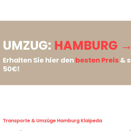
UMZUG:
HAMBURG → 
Erhalten Sie hier den
besten Preis
& s
50€!
Transporte & Umzüge Hamburg Klaipeda