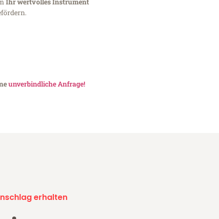
um
Ihr wertvolles Instrument
fördern.
ine
unverbindliche Anfrage!
nschlag erhalten