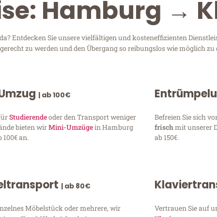
eise: Hamburg → K
 Entdecken Sie unsere vielfältigen und kosteneffizienten Dienstle
n gerecht zu werden und den Übergang so reibungslos wie möglich zu 
 Umzug
Entrümpel
| ab 100€
für
Studierende
oder den Transport weniger
Befreien Sie sich 
ände bieten wir
Mini-Umzüge
in Hamburg
frisch
mit unserer 
 100€ an.
ab 150€.
ltransport
Klaviertra
| ab 80€
inzelnes Möbelstück oder mehrere, wir
Vertrauen Sie auf u