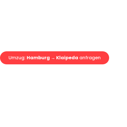
Express-Abwicklung in unter 2
Über 15 Jahre Erfahrung mit 
Angebot erhalten in unter 30 
Umzug:
Hamburg → Klaipeda
anfragen
Alle Umzugsanfragen sind zu 100% kostenlos & unverbind