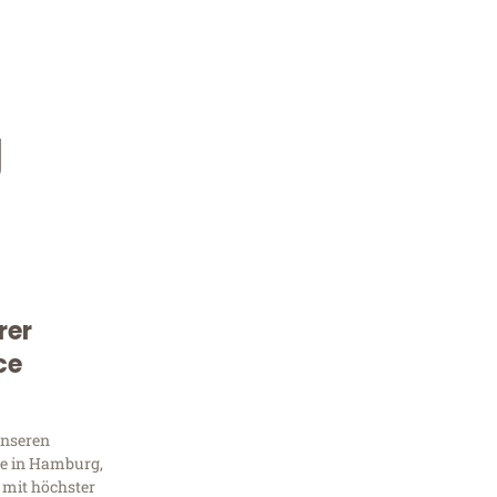
g
rer
Kostenlose Beratung!
ce
Sie 
unseren
Frag
e in Hamburg,
 mit höchster