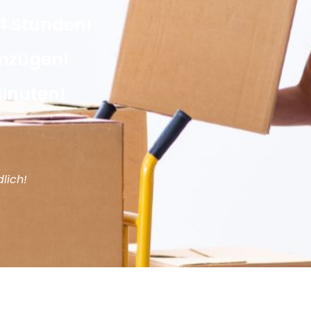
4 Stunden!
Umzügen!
Minuten!
lich!