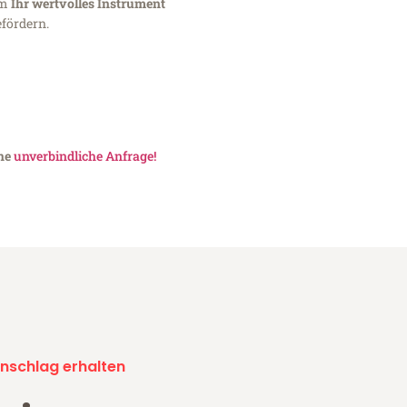
um
Ihr wertvolles Instrument
fördern.
ine
unverbindliche Anfrage!
nschlag erhalten