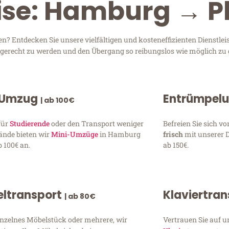
eise: Hamburg → 
 Entdecken Sie unsere vielfältigen und kosteneffizienten Dienstlei
n gerecht zu werden und den Übergang so reibungslos wie möglich zu 
 Umzug
Entrümpel
| ab 100€
für
Studierende
oder den Transport weniger
Befreien Sie sich 
ände bieten wir
Mini-Umzüge
in Hamburg
frisch
mit unserer 
 100€ an.
ab 150€.
ltransport
Klaviertra
| ab 80€
inzelnes Möbelstück oder mehrere, wir
Vertrauen Sie auf u