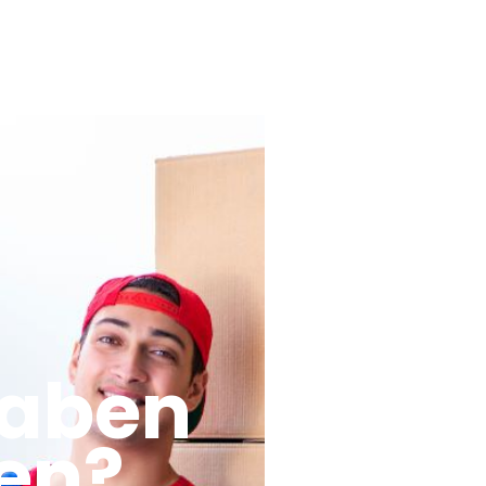
haben
en?