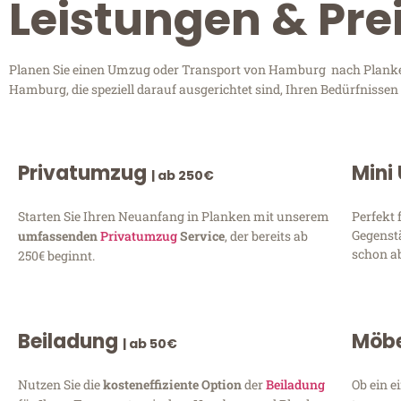
Leistungen & Pr
Planen Sie einen Umzug oder Transport von Hamburg nach Planken?
Hamburg, die speziell darauf ausgerichtet sind, Ihren Bedürfnisse
Privatumzug
Mini
| ab 250€
Starten Sie Ihren Neuanfang in Planken mit unserem
Perfekt 
Gegenst
umfassenden
Privatumzug
Service
, der bereits ab
schon ab
250€ beginnt.
Beiladung
Möbe
| ab 50€
Nutzen Sie die
kosteneffiziente Option
der
Beiladung
Ob ein e