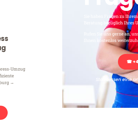
Sie haben Fragen zu Ihrem
Beratung bezüglich Ihres
Rufen Sie uns gerne an, un
ess
Ihnen kostenlos weiterzuh
ug
☎ +4
xpress-Umzug
fiziente
Stattdessen eine u
mburg →