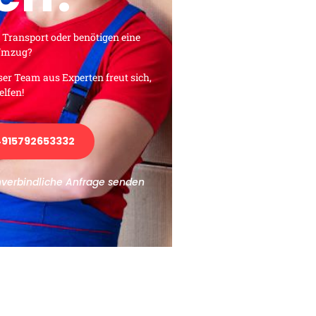
 Transport oder benötigen eine
 Umzug?
ser Team aus Experten freut sich,
elfen!
915792653332
nverbindliche Anfrage senden