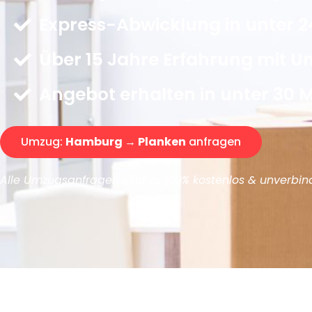
Express-Abwicklung in unter 2
Über 15 Jahre Erfahrung mit 
Angebot erhalten in unter 30 
Umzug:
Hamburg → Planken
anfragen
Alle Umzugsanfragen sind zu 100% kostenlos & unverbind