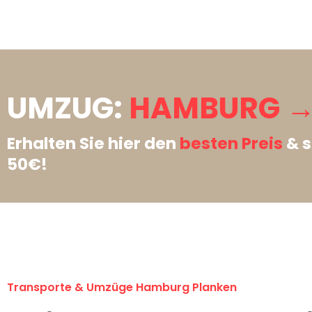
UMZUG:
HAMBURG →
Erhalten Sie hier den
besten Preis
& s
50€!
Transporte & Umzüge Hamburg Planken