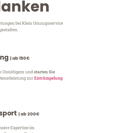
Planken
stungen bei Klein Umzugsservice
gestalten.
ung
| ab 150€
von Unnötigem und
starten Sie
Dienstleistung zur
Entrümpelung
nsport
| ab 200€
nsere Expertise im