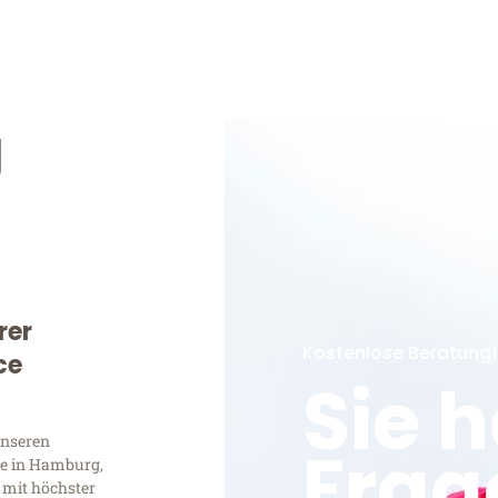
g
rer
Kostenlose Beratung!
ce
Sie 
unseren
Frag
e in Hamburg,
 mit höchster