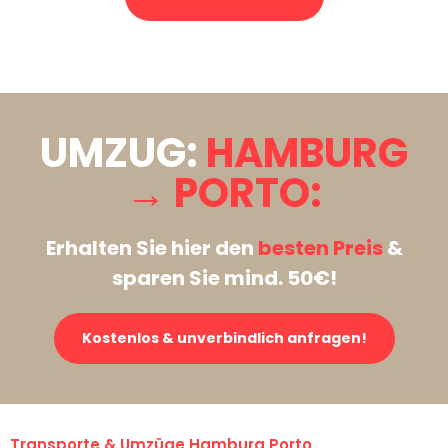
Stattdessen eine unverbindliche Anfrage senden
UMZUG:
HAMBURG
→ PORTO:
Erhalten Sie hier den
besten Preis
&
sparen Sie mind. 50€!
Kostenlos & unverbindlich anfragen!
Transporte & Umzüge Hamburg Porto