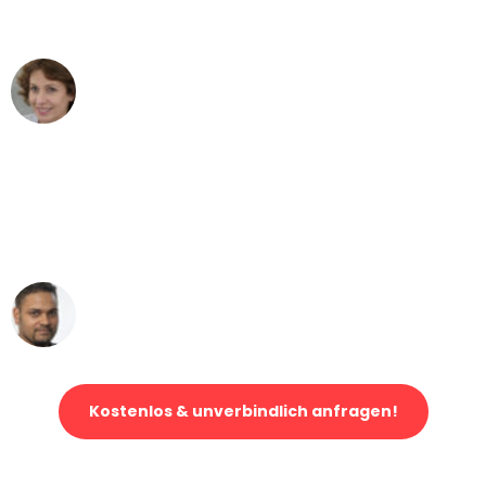
können - DANKE!"
Maria W
Umzug von Hamburg nach Wien
"Mein Klavier kam in unter 24 Stunden
ohne einen Kratzer an - ein
erstklassiger Service!"
Ümit Y.
Klaviertransport in Hamburg
Kostenlos & unverbindlich anfragen!
Jetzt anfragen und der nächste glückliche Kunde werden. Alle