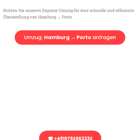
Nutzen Sie unseren Express-Umzug für eine schnelle und effiziente
Übersiedlung von Hamburg → Porto.
Umzug:
Hamburg → Porto
anfragen
Kostenlose Beratung!
Sie haben Fragen?
Sie haben Fragen zu Ihrem Transport oder benötigen eine Beratung
bezüglich Ihres Umzug?
Rufen Sie uns gerne an, unser Team aus Experten freut sich, Ihnen
kostenlos weiterzuhelfen!
☎ +4915792653332