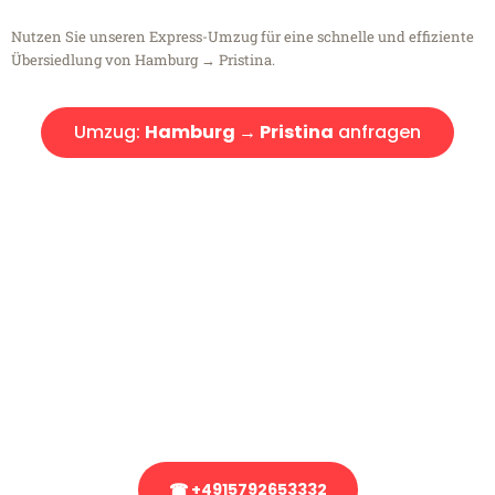
Nutzen Sie unseren Express-Umzug für eine schnelle und effiziente
Übersiedlung von Hamburg → Pristina.
Umzug:
Hamburg → Pristina
anfragen
Kostenlose Beratung!
Sie haben Fragen?
Sie haben Fragen zu Ihrem Transport oder benötigen eine Beratung
bezüglich Ihres Umzug?
Rufen Sie uns gerne an, unser Team aus Experten freut sich, Ihnen
kostenlos weiterzuhelfen!
☎ +4915792653332