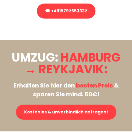
☎ +4915792653332
Stattdessen eine unverbindliche Anfrage senden
UMZUG:
HAMBURG
→ REYKJAVIK:
Erhalten Sie hier den
besten Preis
&
sparen Sie mind. 50€!
Kostenlos & unverbindlich anfragen!