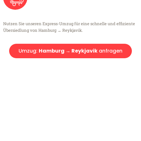
Nutzen Sie unseren Express-Umzug für eine schnelle und effiziente
Übersiedlung von Hamburg → Reykjavik.
Umzug:
Hamburg → Reykjavik
anfragen
Kostenlose Beratung!
Sie haben Fragen?
Sie haben Fragen zu Ihrem Transport oder benötigen eine Beratung
bezüglich Ihres Umzug?
Rufen Sie uns gerne an, unser Team aus Experten freut sich, Ihnen
kostenlos weiterzuhelfen!