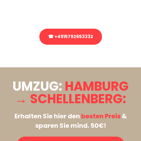
Rufen Sie uns gerne an, unser Team aus Experten freut sich, Ihnen
kostenlos weiterzuhelfen!
☎ +4915792653332
Stattdessen eine unverbindliche Anfrage senden
UMZUG:
HAMBURG
→ SCHELLENBERG:
Erhalten Sie hier den
besten Preis
&
sparen Sie mind. 50€!