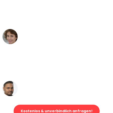
"Besser hätte ich mir den Umzug von
Hamburg nach Wien nicht vorstellen
können - DANKE!"
Maria W
Umzug von Hamburg nach Wien
"Mein Klavier kam in unter 24 Stunden
ohne einen Kratzer an - ein
erstklassiger Service!"
Ümit Y.
Klaviertransport in Hamburg
Kostenlos & unverbindlich anfragen!