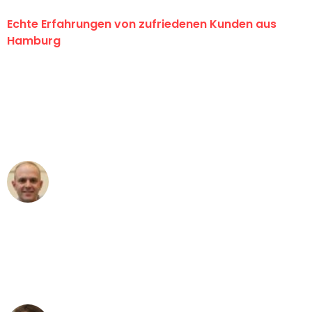
Echte Erfahrungen von zufriedenen Kunden aus
Hamburg
"Erste Klasse! Ein großes Dankeschön
an das gesamte Team von Klein
Umzugsservice für ihren
außergewöhnlichen Service!"
Frederik F.
Umzug in Hamburg
"Besser hätte ich mir den Umzug von
Hamburg nach Wien nicht vorstellen
können - DANKE!"