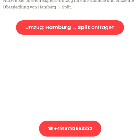
Nutzen Sie unseren Express-Umzug für eine schnelle und effiziente
Übersiedlung von Hamburg → Split.
Umzug:
Hamburg → Split
anfragen
Kostenlose Beratung!
Sie haben Fragen?
Sie haben Fragen zu Ihrem Transport oder benötigen eine Beratung
bezüglich Ihres Umzug?
Rufen Sie uns gerne an, unser Team aus Experten freut sich, Ihnen
kostenlos weiterzuhelfen!
☎ +4915792653332