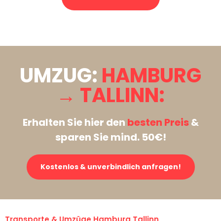
Stattdessen eine unverbindliche Anfrage senden
UMZUG:
HAMBURG
→ TALLINN:
Erhalten Sie hier den
besten Preis
&
sparen Sie mind. 50€!
Kostenlos & unverbindlich anfragen!
Transporte & Umzüge Hamburg Tallinn