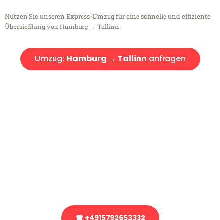
Nutzen Sie unseren Express-Umzug für eine schnelle und effiziente
Übersiedlung von Hamburg → Tallinn.
Umzug:
Hamburg → Tallinn
anfragen
Kostenlose Beratung!
Sie haben Fragen?
Sie haben Fragen zu Ihrem Transport oder benötigen eine Beratung
bezüglich Ihres Umzug?
Rufen Sie uns gerne an, unser Team aus Experten freut sich, Ihnen
kostenlos weiterzuhelfen!
☎ +4915792653332