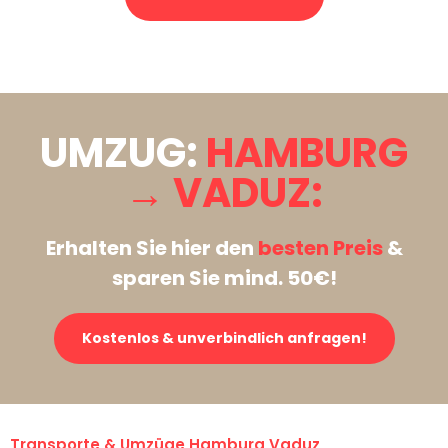
Stattdessen eine unverbindliche Anfrage senden
UMZUG:
HAMBURG
→ VADUZ:
Erhalten Sie hier den
besten Preis
&
sparen Sie mind. 50€!
Kostenlos & unverbindlich anfragen!
Transporte & Umzüge Hamburg Vaduz