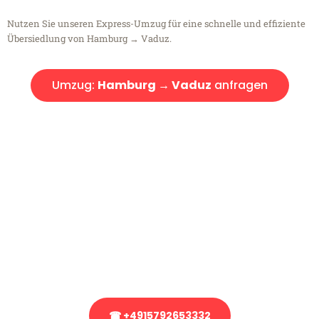
Nutzen Sie unseren Express-Umzug für eine schnelle und effiziente
Übersiedlung von Hamburg → Vaduz.
Umzug:
Hamburg → Vaduz
anfragen
Kostenlose Beratung!
Sie haben Fragen?
Sie haben Fragen zu Ihrem Transport oder benötigen eine Beratung
bezüglich Ihres Umzug?
Rufen Sie uns gerne an, unser Team aus Experten freut sich, Ihnen
kostenlos weiterzuhelfen!
☎ +4915792653332