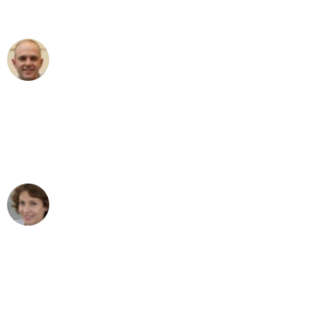
außergewöhnlichen Service!"
Frederik F.
Umzug in Hamburg
"Besser hätte ich mir den Umzug von
Hamburg nach Wien nicht vorstellen
können - DANKE!"
Maria W
Umzug von Hamburg nach Wien
"Mein Klavier kam in unter 24 Stunden
ohne einen Kratzer an - ein
erstklassiger Service!"