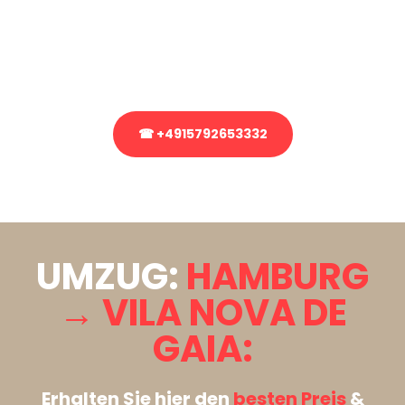
Sie haben Fragen zu Ihrem Transport oder benötigen eine Beratung
bezüglich Ihres Umzug?
Rufen Sie uns gerne an, unser Team aus Experten freut sich, Ihnen
kostenlos weiterzuhelfen!
☎ +4915792653332
Stattdessen eine unverbindliche Anfrage senden
UMZUG:
HAMBURG
→ VILA NOVA DE
GAIA:
Erhalten Sie hier den
besten Preis
&