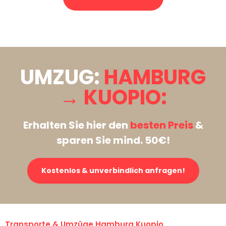
Stattdessen eine unverbindliche Anfrage senden
UMZUG:
HAMBURG
→ KUOPIO:
Erhalten Sie hier den
besten Preis
&
sparen Sie mind. 50€!
Kostenlos & unverbindlich anfragen!
Transporte & Umzüge Hamburg Kuopio