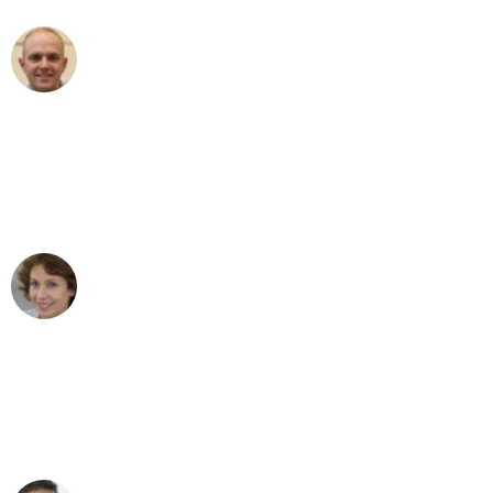
Frederik F.
Umzug in Hamburg
"Besser hätte ich mir den Umzug von
Hamburg nach Wien nicht vorstellen
können - DANKE!"
Maria W
Umzug von Hamburg nach Wien
"Mein Klavier kam in unter 24 Stunden
ohne einen Kratzer an - ein
erstklassiger Service!"