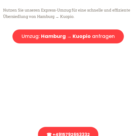
Nutzen Sie unseren Express-Umzug für eine schnelle und effiziente
Übersiedlung von Hamburg → Kuopio.
Umzug:
Hamburg → Kuopio
anfragen
Kostenlose Beratung!
Sie haben Fragen?
Sie haben Fragen zu Ihrem Transport oder benötigen eine Beratung
bezüglich Ihres Umzug?
Rufen Sie uns gerne an, unser Team aus Experten freut sich, Ihnen
kostenlos weiterzuhelfen!
☎ +4915792653332