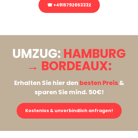
☎ +4915792653332
Stattdessen eine unverbindliche Anfrage senden
UMZUG:
HAMBURG
→ BORDEAUX:
Erhalten Sie hier den
besten Preis
&
sparen Sie mind. 50€!
Kostenlos & unverbindlich anfragen!