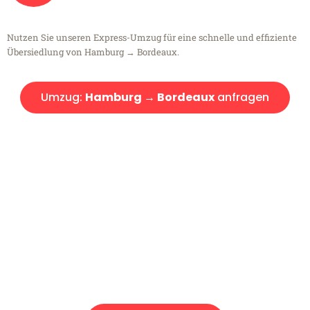
Nutzen Sie unseren Express-Umzug für eine schnelle und effiziente
Übersiedlung von Hamburg → Bordeaux.
Umzug:
Hamburg → Bordeaux
anfragen
Kostenlose Beratung!
Sie haben Fragen?
Sie haben Fragen zu Ihrem Transport oder benötigen eine Beratung
bezüglich Ihres Umzug?
Rufen Sie uns gerne an, unser Team aus Experten freut sich, Ihnen
kostenlos weiterzuhelfen!