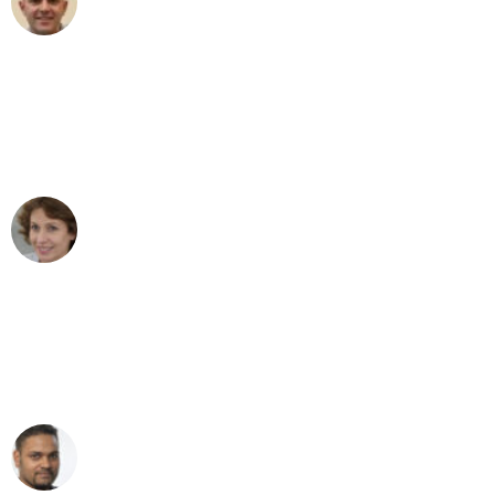
Umzug in Hamburg
"Besser hätte ich mir den Umzug von
Hamburg nach Wien nicht vorstellen
können - DANKE!"
Maria W
Umzug von Hamburg nach Wien
"Mein Klavier kam in unter 24 Stunden
ohne einen Kratzer an - ein
erstklassiger Service!"
Ümit Y.
Klaviertransport in Hamburg