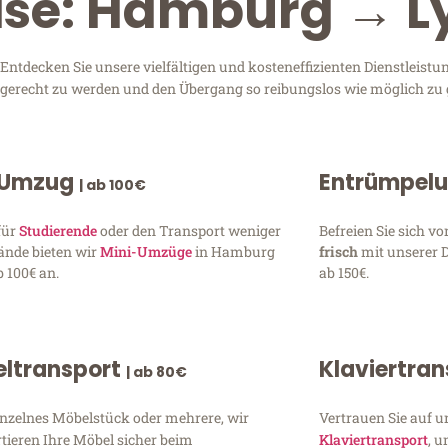
eise: Hamburg → L
tdecken Sie unsere vielfältigen und kosteneffizienten Dienstleistu
n gerecht zu werden und den Übergang so reibungslos wie möglich zu 
 Umzug
Entrümpel
| ab 100€
für
Studierende
oder den Transport weniger
Befreien Sie sich 
ände bieten wir
Mini-Umzüge
in Hamburg
frisch
mit unserer 
 100€ an.
ab 150€.
ltransport
Klaviertra
| ab 80€
inzelnes Möbelstück oder mehrere, wir
Vertrauen Sie auf u
tieren Ihre Möbel sicher beim
Klaviertransport
, 