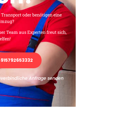
 Transport oder benötigen eine
 Umzug?
ser Team aus Experten freut sich,
elfen!
915792653332
nverbindliche Anfrage senden