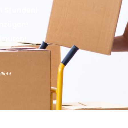
4 Stunden!
Umzügen!
Minuten!
lich!