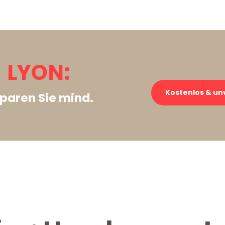
 LYON:
Kostenlos & un
paren Sie mind.