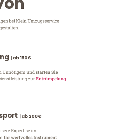
yon
ngen bei Klein Umzugsservice
gestalten.
ung
| ab 150€
von Unnötigem und
starten Sie
Dienstleistung zur
Entrümpelung
nsport
| ab 200€
nsere Expertise im
um
Ihr wertvolles Instrument