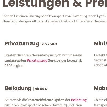
Leistungen & Pr
Planen Sie einen Umzug oder Transport von Hamburg nach Lyon? En
Hamburg, die speziell darauf ausgerichtet sind, Ihren Bedürfnisse
Privatumzug
Mini
| ab 250€
Starten Sie Ihren Neuanfang in Lyon mit unserem
Perfekt 
Gegenst
umfassenden
Privatumzug
Service
, der bereits ab
schon ab
250€ beginnt.
Beiladung
Möbe
| ab 50€
Nutzen Sie die
kosteneffiziente Option
der
Beiladung
Ob ein e
für Ihren Transport zwischen Hamburg und Lyon
transpor