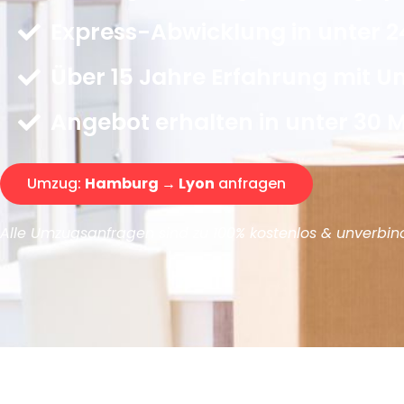
Express-Abwicklung in unter 2
Über 15 Jahre Erfahrung mit 
Angebot erhalten in unter 30 
Umzug:
Hamburg → Lyon
anfragen
Alle Umzugsanfragen sind zu 100% kostenlos & unverbind