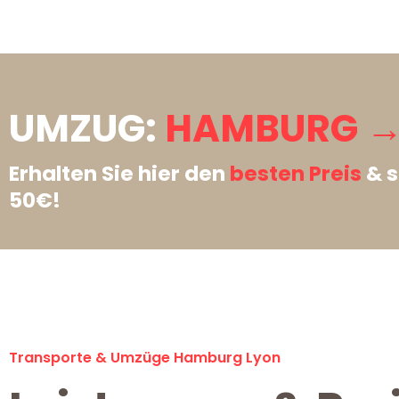
UMZUG:
HAMBURG →
Erhalten Sie hier den
besten Preis
& s
50€!
Transporte & Umzüge Hamburg Lyon