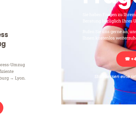
Sie haben Fragen zu Ihrem
Beratung bezüglich Ihres
Rufen Sie uns gerne an, un
ess
Ihnen kostenlos weiterzuh
ug
☎ +4
xpress-Umzug
fiziente
Stattdessen eine u
burg → Lyon.