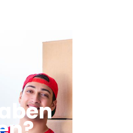
haben
en?