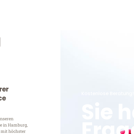
g
rer
Kostenlose Beratung!
ce
Sie 
Frag
unseren
e in Hamburg,
 mit höchster