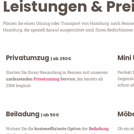
Leistungen & Pr
Planen Sie einen Umzug oder Transport von Hamburg nach Rennes? 
Hamburg, die speziell darauf ausgerichtet sind, Ihren Bedürfnisse
Privatumzug
Mini
| ab 250€
Starten Sie Ihren Neuanfang in Rennes mit unserem
Perfekt 
Gegenst
umfassenden
Privatumzug
Service
, der bereits ab
schon ab
250€ beginnt.
Beiladung
Möbe
| ab 50€
Nutzen Sie die
kosteneffiziente Option
der
Beiladung
Ob ein e