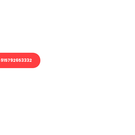
 Transport oder benötigen eine
 Umzug?
ser Team aus Experten freut sich,
elfen!
915792653332
nverbindliche Anfrage senden