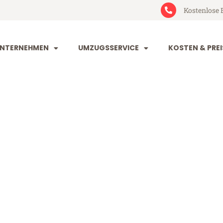
Kostenlose 
NTERNEHMEN
UMZUGSSERVICE
KOSTEN & PREI
rg Rennes
nnes (ab 199€)