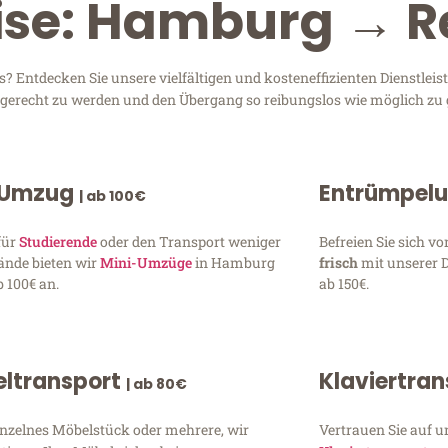
eise: Hamburg → 
Entdecken Sie unsere vielfältigen und kosteneffizienten Dienstleis
n gerecht zu werden und den Übergang so reibungslos wie möglich zu 
 Umzug
Entrümpel
| ab 100€
für
Studierende
oder den Transport weniger
Befreien Sie sich 
ände bieten wir
Mini-Umzüge
in Hamburg
frisch
mit unserer 
 100€ an.
ab 150€.
ltransport
Klaviertra
| ab 80€
inzelnes Möbelstück oder mehrere, wir
Vertrauen Sie auf u