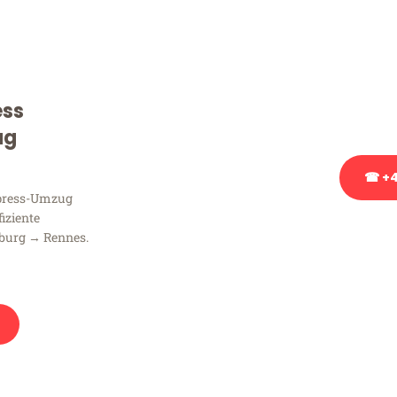
Sie haben Fragen zu Ihrem
Beratung bezüglich Ihres
Rufen Sie uns gerne an, un
ess
Ihnen kostenlos weiterzuh
ug
☎ +4
xpress-Umzug
fiziente
Stattdessen eine u
burg → Rennes.