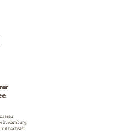
g
rer
Kostenlose Beratung!
ce
Sie 
unseren
Frag
e in Hamburg,
 mit höchster