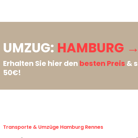
UMZUG:
HAMBURG →
Erhalten Sie hier den
besten Preis
& s
50€!
Transporte & Umzüge Hamburg Rennes