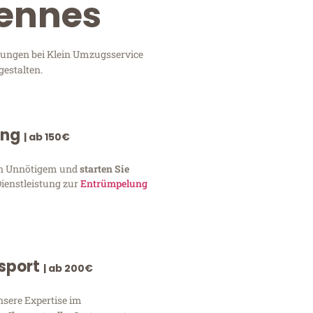
Rennes
tungen bei Klein Umzugsservice
gestalten.
ung
| ab 150€
von Unnötigem und
starten Sie
Dienstleistung zur
Entrümpelung
nsport
| ab 200€
nsere Expertise im