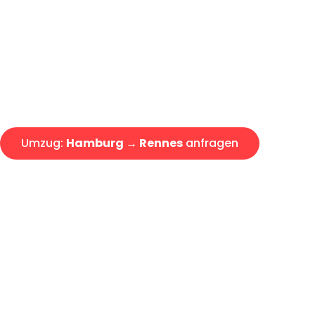
Express-Abwicklung in unter 2
Über 15 Jahre Erfahrung mit 
Angebot erhalten in unter 30 
Umzug:
Hamburg → Rennes
anfragen
Alle Umzugsanfragen sind zu 100% kostenlos & unverbind