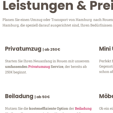
Leistungen & Pr
Planen Sie einen Umzug oder Transport von Hamburg nach Rouen? E
Hamburg, die speziell darauf ausgerichtet sind, Ihren Bedürfnisse
Privatumzug
Mini
| ab 250€
Starten Sie Ihren Neuanfang in Rouen mit unserem
Perfekt 
Gegenst
umfassenden
Privatumzug
Service
, der bereits ab
schon ab
250€ beginnt.
Beiladung
Möbe
| ab 50€
Nutzen Sie die
kosteneffiziente Option
der
Beiladung
Ob ein e