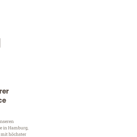
g
rer
Kostenlose Beratung!
ce
Sie 
unseren
Frag
e in Hamburg,
 mit höchster