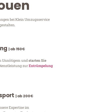
Rouen
ungen bei Klein Umzugsservice
gestalten.
ung
| ab 150€
von Unnötigem und
starten Sie
Dienstleistung zur
Entrümpelung
nsport
| ab 200€
nsere Expertise im