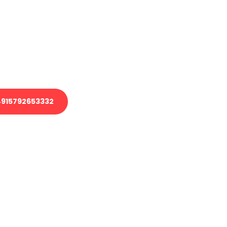
 Transport oder benötigen eine
 Umzug?
ser Team aus Experten freut sich,
elfen!
915792653332
nverbindliche Anfrage senden