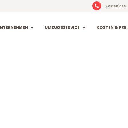
Kostenlose 
NTERNEHMEN
UMZUGSSERVICE
KOSTEN & PREI
rg Rouen
uen (ab 199€)