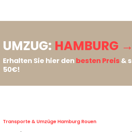
UMZUG:
HAMBURG →
Erhalten Sie hier den
besten Preis
& s
50€!
Transporte & Umzüge Hamburg Rouen