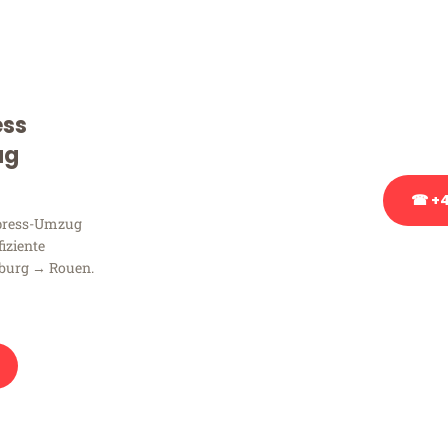
Sie haben Fragen zu Ihrem
Beratung bezüglich Ihres
Rufen Sie uns gerne an, un
ess
Ihnen kostenlos weiterzuh
ug
☎ +4
xpress-Umzug
fiziente
Stattdessen eine u
burg → Rouen.