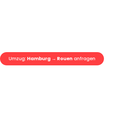
Express-Abwicklung in unter 2
Über 15 Jahre Erfahrung mit 
Angebot erhalten in unter 30 
Umzug:
Hamburg → Rouen
anfragen
Alle Umzugsanfragen sind zu 100% kostenlos & unverbind