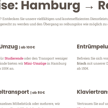
eise: Hamburg → 
ntdecken Sie unsere vielfältigen und kosteneffizienten Dienstleist
n gerecht zu werden und den Übergang so reibungslos wie möglich zu 
 Umzug
Entrümpel
| ab 100€
für
Studierende
oder den Transport weniger
Befreien Sie sich 
ände bieten wir
Mini-Umzüge
in Hamburg
frisch
mit unserer 
 100€ an.
ab 150€.
ltransport
Klaviertra
| ab 80€
inzelnes Möbelstück oder mehrere, wir
Vertrauen Sie auf u