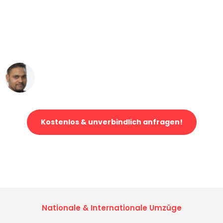
"Mein Klavier kam in unter 24 Stunden
ohne einen Kratzer an - ein
erstklassiger Service!"
Ümit Y.
Klaviertransport in Hamburg
Kostenlos & unverbindlich anfragen!
Jetzt anfragen und der nächste glückliche Kunde werden. Alle
Umzugsanfragen sind zu
100% kostenlos & unverbindlich!
Nationale & Internationale Umzüge