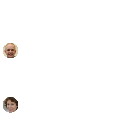
"Erste Klasse! Ein großes Dankeschön
an das gesamte Team von Klein
Umzugsservice für ihren
außergewöhnlichen Service!"
Frederik F.
Umzug in Hamburg
"Besser hätte ich mir den Umzug von
Hamburg nach Wien nicht vorstellen
können - DANKE!"
Maria W
Umzug von Hamburg nach Wien