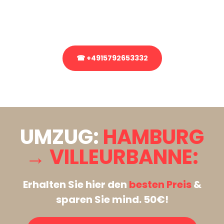
Rufen Sie uns gerne an, unser Team aus Experten freut sich, Ihnen
kostenlos weiterzuhelfen!
☎ +4915792653332
Stattdessen eine unverbindliche Anfrage senden
UMZUG:
HAMBURG
→ VILLEURBANNE:
Erhalten Sie hier den
besten Preis
&
sparen Sie mind. 50€!