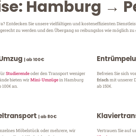
eise: Hamburg → P
Entdecken Sie unsere vielfältigen und kosteneffizienten Dienstlei
n gerecht zu werden und den Übergang so reibungslos wie möglich zu 
 Umzug
Entrümpel
| ab 100€
für
Studierende
oder den Transport weniger
Befreien Sie sich 
ände bieten wir
Mini-Umzüge
in Hamburg
frisch
mit unserer 
 100€ an.
ab 150€.
ltransport
Klaviertra
| ab 80€
inzelnes Möbelstück oder mehrere, wir
Vertrauen Sie auf u