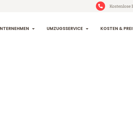
Kostenlose 
NTERNEHMEN
UMZUGSSERVICE
KOSTEN & PREI
rg Pescara
cara (ab 199€)