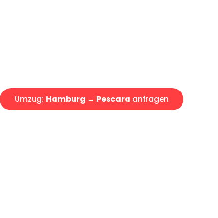
Express-Abwicklung in unter 2
Über 15 Jahre Erfahrung mit 
Angebot erhalten in unter 30 
Umzug:
Hamburg → Pescara
anfragen
Alle Umzugsanfragen sind zu 100% kostenlos & unverbind