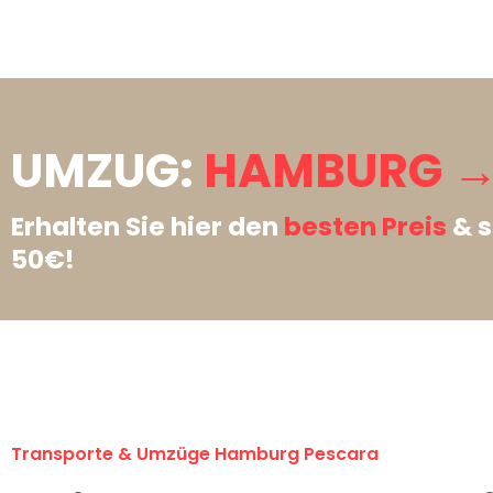
UMZUG:
HAMBURG →
Erhalten Sie hier den
besten Preis
& s
50€!
Transporte & Umzüge Hamburg Pescara