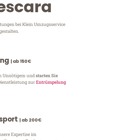
escara
stungen bei Klein Umzugsservice
gestalten.
ung
| ab 150€
von Unnötigem und
starten Sie
Dienstleistung zur
Entrümpelung
nsport
| ab 200€
nsere Expertise im