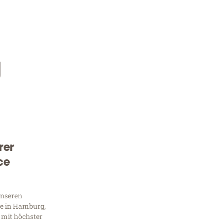
g
rer
Kostenlose Beratung!
ce
Sie 
unseren
Frag
e in Hamburg,
 mit höchster