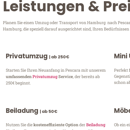
Leistungen & Pr
Planen Sie einen Umzug oder Transport von Hamburg nach Pescara? 
Hamburg, die speziell darauf ausgerichtet sind, Ihren Bedürfnisse
Privatumzug
Mini
| ab 250€
Starten Sie Ihren Neuanfang in Pescara mit unserem
Perfekt 
Gegenst
umfassenden
Privatumzug
Service
, der bereits ab
schon ab
250€ beginnt.
Beiladung
Möbe
| ab 50€
Nutzen Sie die
kosteneffiziente Option
der
Beiladung
Ob ein e