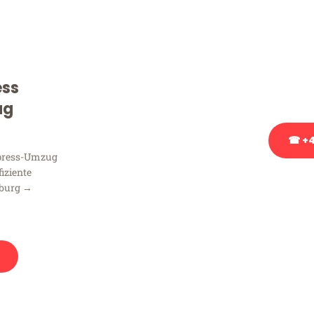
Sie haben Fragen zu Ihrem
Beratung bezüglich Ihres
Rufen Sie uns gerne an, un
ess
Ihnen kostenlos weiterzuh
ug
☎ +4
xpress-Umzug
fiziente
Stattdessen eine u
mburg →