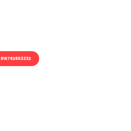
 Transport oder benötigen eine
 Umzug?
ser Team aus Experten freut sich,
elfen!
915792653332
nverbindliche Anfrage senden