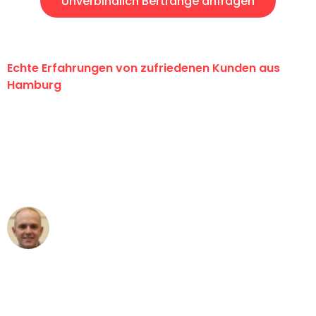
Unverbindlich Bertrange anfragen
Echte Erfahrungen von zufriedenen Kunden aus
Hamburg
"Erste Klasse! Ein großes Dankeschön
an das gesamte Team von Klein
Umzugsservice für ihren
außergewöhnlichen Service!"
Frederik F.
Umzug in Hamburg
"Besser hätte ich mir den Umzug von
Hamburg nach Wien nicht vorstellen