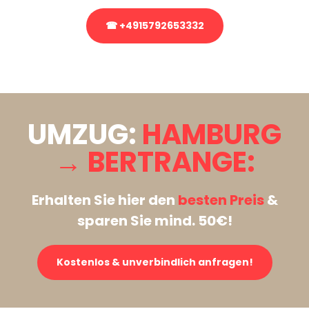
☎ +4915792653332
Stattdessen eine unverbindliche Anfrage senden
UMZUG:
HAMBURG
→ BERTRANGE:
Erhalten Sie hier den
besten Preis
&
sparen Sie mind. 50€!
Kostenlos & unverbindlich anfragen!