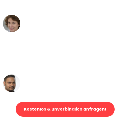
können - DANKE!"
Maria W
Umzug von Hamburg nach Wien
"Mein Klavier kam in unter 24 Stunden
ohne einen Kratzer an - ein
erstklassiger Service!"
Ümit Y.
Klaviertransport in Hamburg
Kostenlos & unverbindlich anfragen!
Jetzt anfragen und der nächste glückliche Kunde werden. Alle