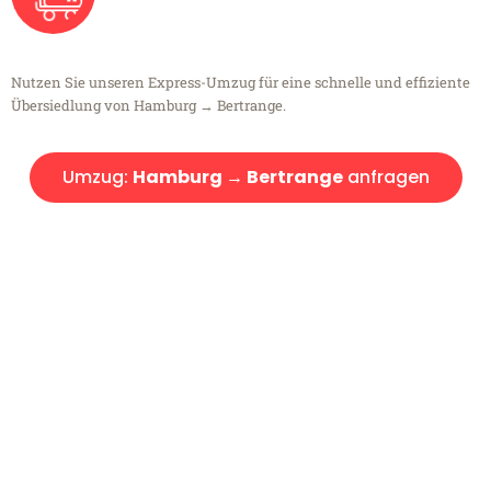
Nutzen Sie unseren Express-Umzug für eine schnelle und effiziente
Übersiedlung von Hamburg → Bertrange.
Umzug:
Hamburg → Bertrange
anfragen
Kostenlose Beratung!
Sie haben Fragen?
Sie haben Fragen zu Ihrem Transport oder benötigen eine Beratung
bezüglich Ihres Umzug?
Rufen Sie uns gerne an, unser Team aus Experten freut sich, Ihnen
kostenlos weiterzuhelfen!