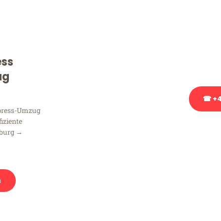
Sie haben Fragen zu Ihrem
Beratung bezüglich Ihres
Rufen Sie uns gerne an, un
ess
Ihnen kostenlos weiterzuh
ug
☎ +4
xpress-Umzug
fiziente
Stattdessen eine u
mburg →
n