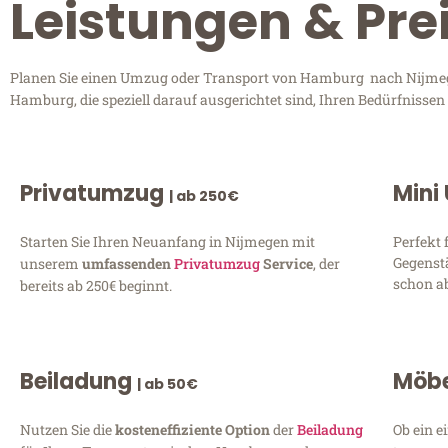
Leistungen & Pr
Planen Sie einen Umzug oder Transport von Hamburg nach Nijmegen
Hamburg, die speziell darauf ausgerichtet sind, Ihren Bedürfnisse
Privatumzug
Mini
| ab 250€
Starten Sie Ihren Neuanfang in Nijmegen mit
Perfekt 
Gegenst
unserem
umfassenden
Privatumzug
Service
, der
schon ab
bereits ab 250€ beginnt.
Beiladung
Möbe
| ab 50€
Nutzen Sie die
kosteneffiziente Option
der
Beiladung
Ob ein e