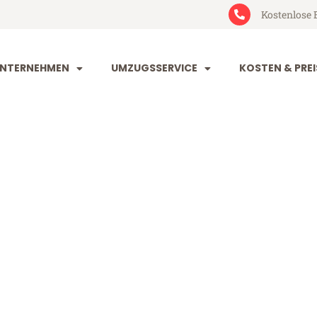
Kostenlose 
NTERNEHMEN
UMZUGSSERVICE
KOSTEN & PREI
rg Nijmegen
jmegen (ab 199€)