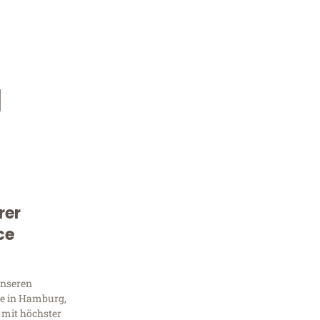
g
rer
Kostenlose Beratung!
ce
Sie 
unseren
Frag
e in Hamburg,
 mit höchster