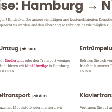
eise: Hamburg → 
? Entdecken Sie unsere vielfältigen und kosteneffizienten Dienstl
n gerecht zu werden und den Übergang so reibungslos wie möglich zu 
 Umzug
Entrümpel
| ab 100€
für
Studierende
oder den Transport weniger
Befreien Sie sich 
ände bieten wir
Mini-Umzüge
in Hamburg
frisch
mit unserer 
 100€ an.
ab 150€.
ltransport
Klaviertra
| ab 80€
inzelnes Möbelstück oder mehrere, wir
Vertrauen Sie auf u