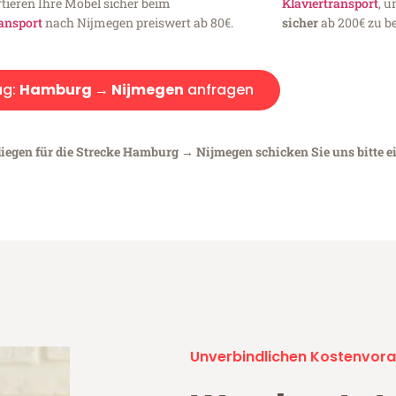
tieren Ihre Möbel sicher beim
Klaviertransport
, 
ansport
nach Nijmegen preiswert ab 80€.
sicher
ab 200€ zu be
ug:
Hamburg → Nijmegen
anfragen
liegen für die Strecke Hamburg → Nijmegen schicken Sie uns bitte e
Unverbindlichen Kostenvora