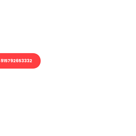
 Transport oder benötigen eine
 Umzug?
ser Team aus Experten freut sich,
elfen!
915792653332
nverbindliche Anfrage senden