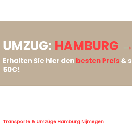
UMZUG:
HAMBURG →
Erhalten Sie hier den
besten Preis
& s
50€!
Transporte & Umzüge Hamburg Nijmegen