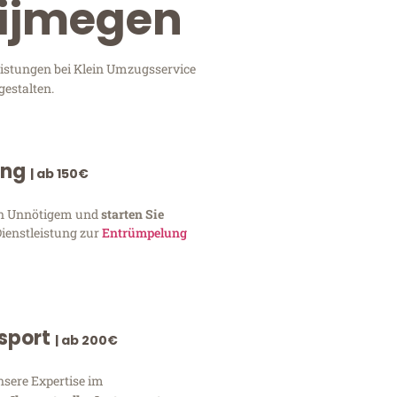
Nijmegen
eistungen bei Klein Umzugsservice
gestalten.
ung
| ab 150€
von Unnötigem und
starten Sie
Dienstleistung zur
Entrümpelung
nsport
| ab 200€
nsere Expertise im