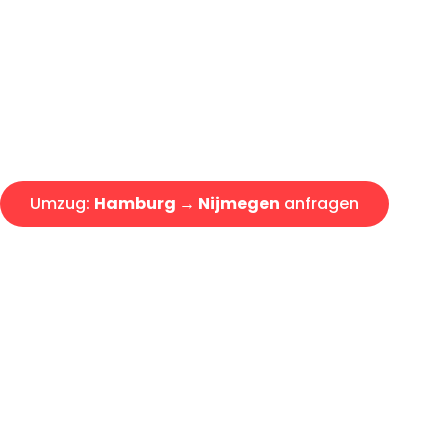
Express-Abwicklung in unter 2
Über 15 Jahre Erfahrung mit 
Angebot erhalten in unter 30 
Umzug:
Hamburg → Nijmegen
anfragen
Alle Umzugsanfragen sind zu 100% kostenlos & unverbind