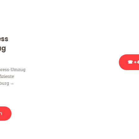
Sie haben Fragen zu Ihrem
Beratung bezüglich Ihres
Rufen Sie uns gerne an, un
ess
Ihnen kostenlos weiterzuh
ug
☎ +4
xpress-Umzug
fiziente
Stattdessen eine u
mburg →
n