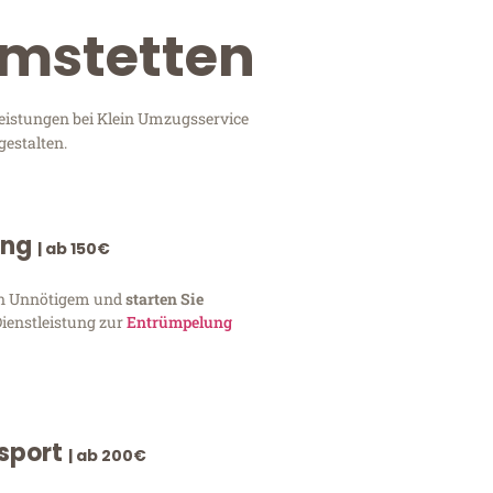
Amstetten
eistungen bei Klein Umzugsservice
gestalten.
ung
| ab 150€
von Unnötigem und
starten Sie
Dienstleistung zur
Entrümpelung
nsport
| ab 200€