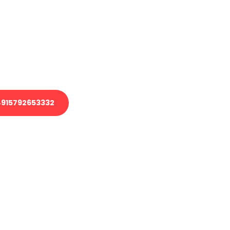
 Transport oder benötigen eine
 Umzug?
ser Team aus Experten freut sich,
elfen!
915792653332
nverbindliche Anfrage senden