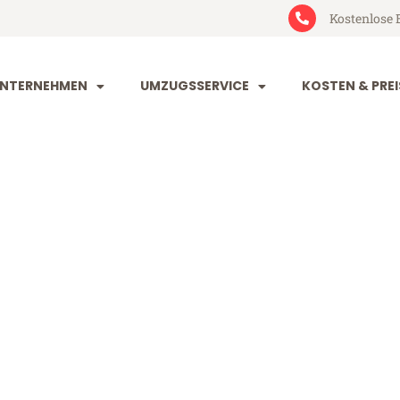
Kostenlose 
NTERNEHMEN
UMZUGSSERVICE
KOSTEN & PREI
rg Amstetten
tetten (ab 199€)