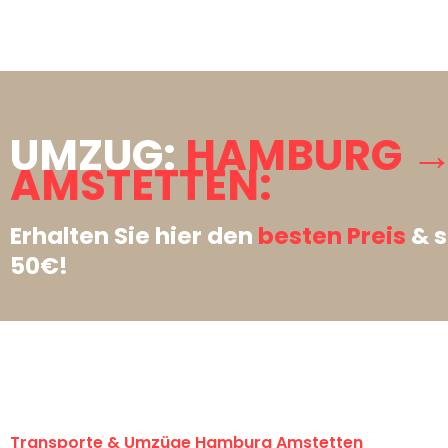
UMZUG:
HAMBURG 
AMSTETTEN:
Erhalten Sie hier den
besten Preis
& s
50€!
Transporte & Umzüge Hamburg Amstetten