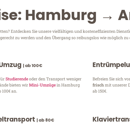
eise: Hamburg → 
n? Entdecken Sie unsere vielfältigen und kosteneffizienten Dienstl
n gerecht zu werden und den Übergang so reibungslos wie möglich zu 
 Umzug
Entrümpel
| ab 100€
für
Studierende
oder den Transport weniger
Befreien Sie sich 
ände bieten wir
Mini-Umzüge
in Hamburg
frisch
mit unserer 
 100€ an.
ab 150€.
ltransport
Klaviertra
| ab 80€