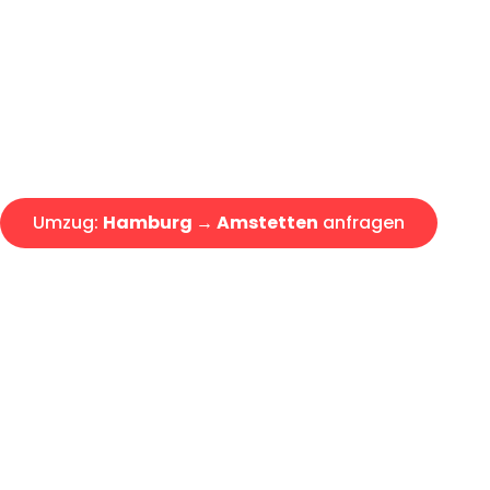
Express-Abwicklung in unter 2
Über 15 Jahre Erfahrung mit 
Angebot erhalten in unter 30 
Umzug:
Hamburg → Amstetten
anfragen
Alle Umzugsanfragen sind zu 100% kostenlos & unverbind