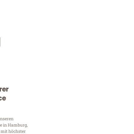
g
rer
Kostenlose Beratung!
ce
Sie 
unseren
Frag
e in Hamburg,
 mit höchster