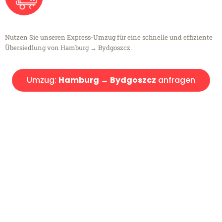
Nutzen Sie unseren Express-Umzug für eine schnelle und effiziente
Übersiedlung von Hamburg → Bydgoszcz.
Umzug:
Hamburg → Bydgoszcz
anfragen
Kostenlose Beratung!
Sie haben Fragen?
Sie haben Fragen zu Ihrem Transport oder benötigen eine Beratung
bezüglich Ihres Umzug?
Rufen Sie uns gerne an, unser Team aus Experten freut sich, Ihnen
kostenlos weiterzuhelfen!