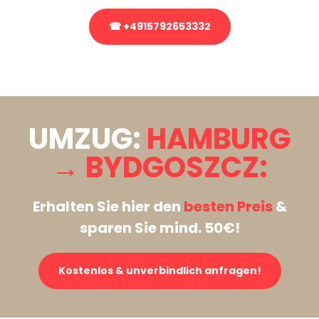
☎ +4915792653332
Stattdessen eine unverbindliche Anfrage senden
UMZUG:
HAMBURG
→ BYDGOSZCZ:
Erhalten Sie hier den
besten Preis
&
sparen Sie mind. 50€!
Kostenlos & unverbindlich anfragen!