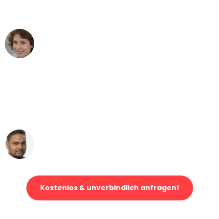
können - DANKE!"
Maria W
Umzug von Hamburg nach Wien
"Mein Klavier kam in unter 24 Stunden
ohne einen Kratzer an - ein
erstklassiger Service!"
Ümit Y.
Klaviertransport in Hamburg
Kostenlos & unverbindlich anfragen!
Jetzt anfragen und der nächste glückliche Kunde werden. Alle