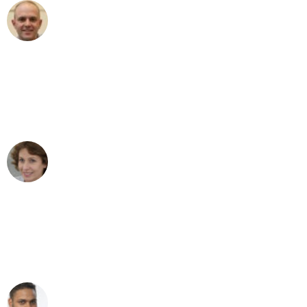
Frederik F.
Umzug in Hamburg
"Besser hätte ich mir den Umzug von
Hamburg nach Wien nicht vorstellen
können - DANKE!"
Maria W
Umzug von Hamburg nach Wien
"Mein Klavier kam in unter 24 Stunden
ohne einen Kratzer an - ein
erstklassiger Service!"
Ümit Y.