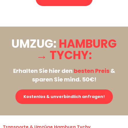
Stattdessen eine unverbindliche Anfrage senden
UMZUG:
HAMBURG
→ TYCHY:
Erhalten Sie hier den
besten Preis
&
sparen Sie mind. 50€!
Kostenlos & unverbindlich anfragen!
Transporte & Umzüge Hamburg Tychy