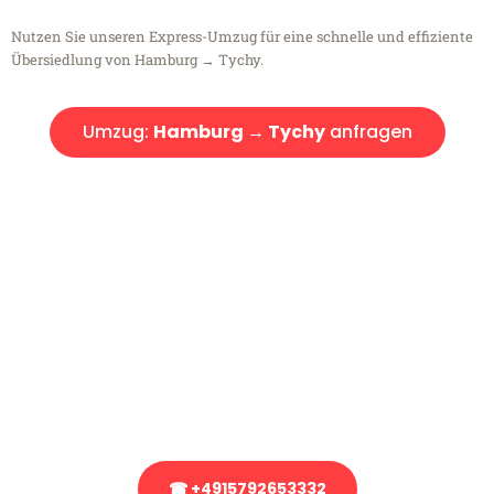
Nutzen Sie unseren Express-Umzug für eine schnelle und effiziente
Übersiedlung von Hamburg → Tychy.
Umzug:
Hamburg → Tychy
anfragen
Kostenlose Beratung!
Sie haben Fragen?
Sie haben Fragen zu Ihrem Transport oder benötigen eine Beratung
bezüglich Ihres Umzug?
Rufen Sie uns gerne an, unser Team aus Experten freut sich, Ihnen
kostenlos weiterzuhelfen!
☎ +4915792653332