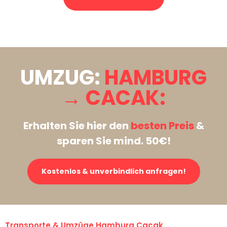
Stattdessen eine unverbindliche Anfrage senden
UMZUG:
HAMBURG
→ CACAK:
Erhalten Sie hier den
besten Preis
&
sparen Sie mind. 50€!
Kostenlos & unverbindlich anfragen!
Transporte & Umzüge Hamburg Cacak