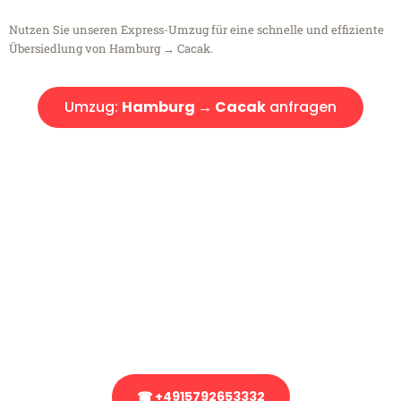
Nutzen Sie unseren Express-Umzug für eine schnelle und effiziente
Übersiedlung von Hamburg → Cacak.
Umzug:
Hamburg → Cacak
anfragen
Kostenlose Beratung!
Sie haben Fragen?
Sie haben Fragen zu Ihrem Transport oder benötigen eine Beratung
bezüglich Ihres Umzug?
Rufen Sie uns gerne an, unser Team aus Experten freut sich, Ihnen
kostenlos weiterzuhelfen!
☎ +4915792653332