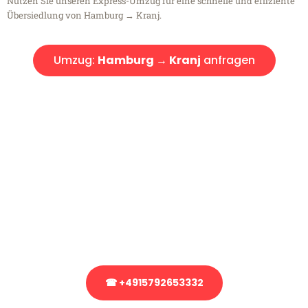
Nutzen Sie unseren Express-Umzug für eine schnelle und effiziente
Übersiedlung von Hamburg → Kranj.
Umzug:
Hamburg → Kranj
anfragen
Kostenlose Beratung!
Sie haben Fragen?
Sie haben Fragen zu Ihrem Transport oder benötigen eine Beratung
bezüglich Ihres Umzug?
Rufen Sie uns gerne an, unser Team aus Experten freut sich, Ihnen
kostenlos weiterzuhelfen!
☎ +4915792653332