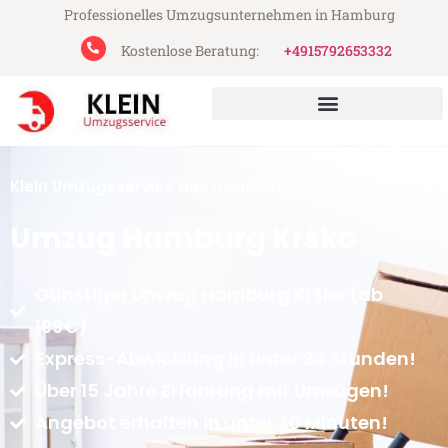
Professionelles Umzugsunternehmen in Hamburg
Kostenlose Beratung:
+4915792653332
Klein Umzugsservice aus Hamburg
Umzug Hamburg Krško
Günstiger Umzug Hamburg Krško (ab
199€)
Express-Abwicklung in unter 24 Stunden!
Über 15 Jahre Erfahrung mit Umzügen!
Angebot erhalten in unter 30 Minuten!