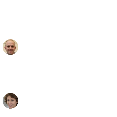
"Erste Klasse! Ein großes Dankeschön
an das gesamte Team von Klein
Umzugsservice für ihren
außergewöhnlichen Service!"
Frederik F.
Umzug in Hamburg
"Besser hätte ich mir den Umzug von
Hamburg nach Wien nicht vorstellen
können - DANKE!"
Maria W
Umzug von Hamburg nach Wien