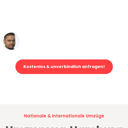
"Mein Klavier kam in unter 24 Stunden
ohne einen Kratzer an - ein
erstklassiger Service!"
Ümit Y.
Klaviertransport in Hamburg
Kostenlos & unverbindlich anfragen!
Jetzt anfragen und der nächste glückliche Kunde werden. Alle
Umzugsanfragen sind zu
100% kostenlos & unverbindlich!
Nationale & Internationale Umzüge