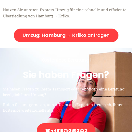
Nutzen Sie unseren Express-Umzug für eine schnelle und effiziente
Übersiedlung von Hamburg → Krško.
Umzug:
Hamburg → Krško
anfragen
Kostenlose Beratung!
Sie haben Fragen?
Sie haben Fragen zu Ihrem Transport oder benötigen eine Beratung
bezüglich Ihres Umzug?
Rufen Sie uns gerne an, unser Team aus Experten freut sich, Ihnen
kostenlos weiterzuhelfen!
☎ +4915792653332