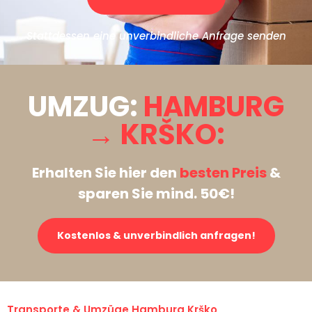
Stattdessen eine unverbindliche Anfrage senden
UMZUG:
HAMBURG
→ KRŠKO:
Erhalten Sie hier den
besten Preis
&
sparen Sie mind. 50€!
Kostenlos & unverbindlich anfragen!
Transporte & Umzüge Hamburg Krško