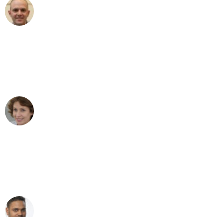
Frederik F.
Umzug in Hamburg
"Besser hätte ich mir den Umzug von
Hamburg nach Wien nicht vorstellen
können - DANKE!"
Maria W
Umzug von Hamburg nach Wien
"Mein Klavier kam in unter 24 Stunden
ohne einen Kratzer an - ein
erstklassiger Service!"
Ümit Y.
Klaviertransport in Hamburg