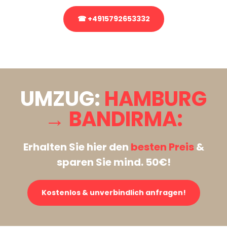
☎ +4915792653332
Stattdessen eine unverbindliche Anfrage senden
UMZUG:
HAMBURG
→ BANDIRMA:
Erhalten Sie hier den
besten Preis
&
sparen Sie mind. 50€!
Kostenlos & unverbindlich anfragen!