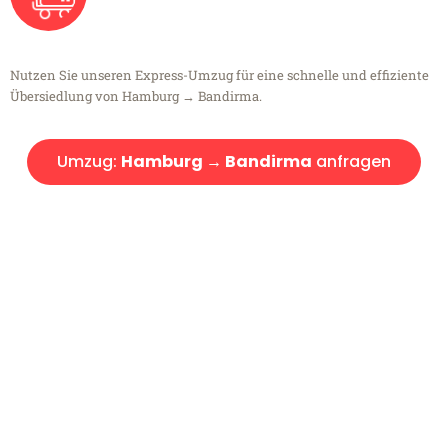
Nutzen Sie unseren Express-Umzug für eine schnelle und effiziente
Übersiedlung von Hamburg → Bandirma.
Umzug:
Hamburg → Bandirma
anfragen
Kostenlose Beratung!
Sie haben Fragen?
Sie haben Fragen zu Ihrem Transport oder benötigen eine Beratung
bezüglich Ihres Umzug?
Rufen Sie uns gerne an, unser Team aus Experten freut sich, Ihnen
kostenlos weiterzuhelfen!