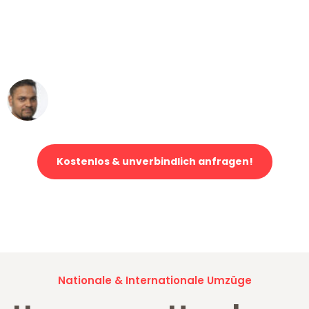
"Mein Klavier kam in unter 24 Stunden
ohne einen Kratzer an - ein
erstklassiger Service!"
Ümit Y.
Klaviertransport in Hamburg
Kostenlos & unverbindlich anfragen!
Jetzt anfragen und der nächste glückliche Kunde werden. Alle
Umzugsanfragen sind zu
100% kostenlos & unverbindlich!
Nationale & Internationale Umzüge