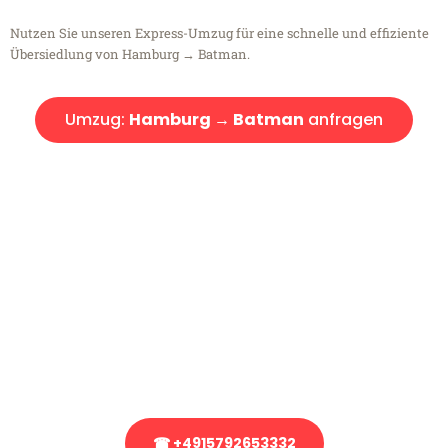
Nutzen Sie unseren Express-Umzug für eine schnelle und effiziente
Übersiedlung von Hamburg → Batman.
Umzug:
Hamburg → Batman
anfragen
Kostenlose Beratung!
Sie haben Fragen?
Sie haben Fragen zu Ihrem Transport oder benötigen eine Beratung
bezüglich Ihres Umzug?
Rufen Sie uns gerne an, unser Team aus Experten freut sich, Ihnen
kostenlos weiterzuhelfen!
☎ +4915792653332