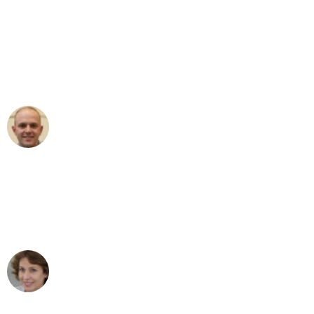
"Erste Klasse! Ein großes Dankeschön
an das gesamte Team von Klein
Umzugsservice für ihren
außergewöhnlichen Service!"
Frederik F.
Umzug in Hamburg
"Besser hätte ich mir den Umzug von
Hamburg nach Wien nicht vorstellen
können - DANKE!"
Maria W
Umzug von Hamburg nach Wien