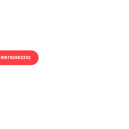
 Transport oder benötigen eine
 Umzug?
ser Team aus Experten freut sich,
elfen!
915792653332
nverbindliche Anfrage senden