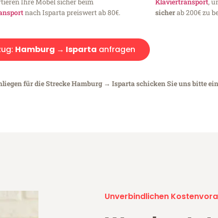
tieren Ihre Möbel sicher beim
Klaviertransport
, 
ansport
nach Isparta preiswert ab 80€.
sicher
ab 200€ zu be
ug:
Hamburg → Isparta
anfragen
nliegen für die Strecke Hamburg → Isparta schicken Sie uns bitte ei
Unverbindlichen Kostenvora