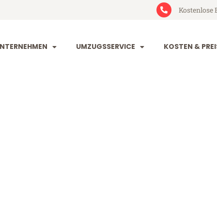
Kostenlose 
NTERNEHMEN
UMZUGSSERVICE
KOSTEN & PREI
g Isparta
arta (ab 199€)