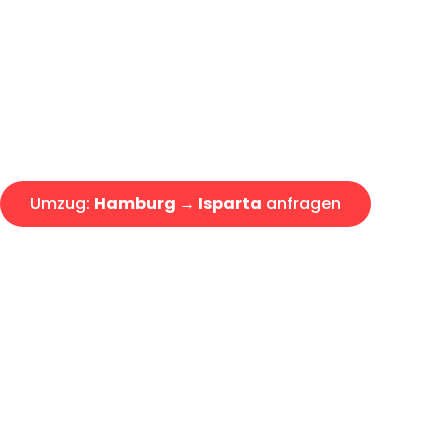
Express-Abwicklung in unter 2
Über 15 Jahre Erfahrung mit 
Angebot erhalten in unter 30 
Umzug:
Hamburg → Isparta
anfragen
Alle Umzugsanfragen sind zu 100% kostenlos & unverbind