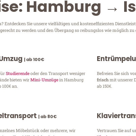
ise: Hamburg → I
Entdecken Sie unsere vielfältigen und kosteneffizienten Dienstleis
n gerecht zu werden und den Übergang so reibungslos wie möglich zu 
 Umzug
Entrümpel
| ab 100€
für
Studierende
oder den Transport weniger
Befreien Sie sich 
ände bieten wir
Mini-Umzüge
in Hamburg
frisch
mit unserer 
 100€ an.
ab 150€.
ltransport
Klaviertra
| ab 80€
inzelnes Möbelstück oder mehrere, wir
Vertrauen Sie auf u