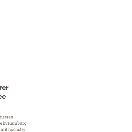
g
rer
Kostenlose Beratung!
ce
Sie 
unseren
Frag
e in Hamburg,
 mit höchster