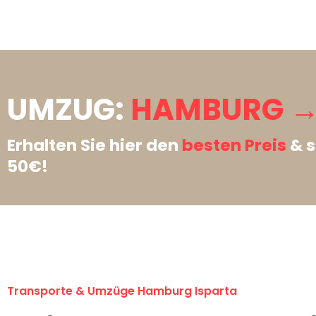
UMZUG:
HAMBURG → 
Erhalten Sie hier den
besten Preis
& s
50€!
Transporte & Umzüge Hamburg Isparta