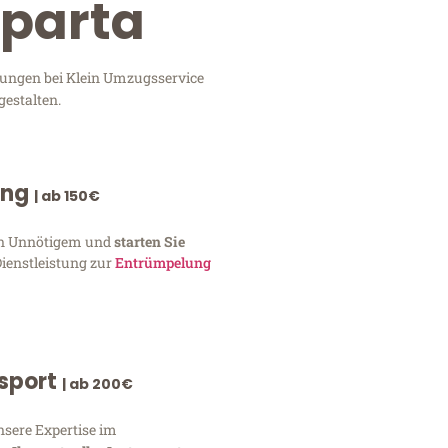
sparta
tungen bei Klein Umzugsservice
gestalten.
ung
| ab 150€
von Unnötigem und
starten Sie
Dienstleistung zur
Entrümpelung
nsport
| ab 200€
nsere Expertise im