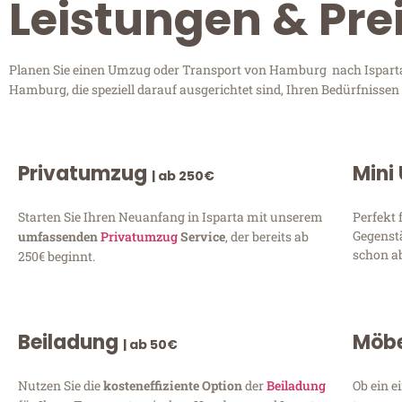
Leistungen & Pre
Planen Sie einen Umzug oder Transport von Hamburg nach Isparta? 
Hamburg, die speziell darauf ausgerichtet sind, Ihren Bedürfnisse
Privatumzug
Mini
| ab 250€
Starten Sie Ihren Neuanfang in Isparta mit unserem
Perfekt 
Gegenst
umfassenden
Privatumzug
Service
, der bereits ab
schon ab
250€ beginnt.
Beiladung
Möbe
| ab 50€
Nutzen Sie die
kosteneffiziente Option
der
Beiladung
Ob ein e