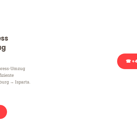
Sie haben Fragen zu Ihrem
Beratung bezüglich Ihres
Rufen Sie uns gerne an, un
ess
Ihnen kostenlos weiterzuh
ug
☎ +4
xpress-Umzug
fiziente
Stattdessen eine u
urg → Isparta.