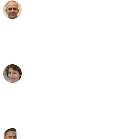
Frederik F.
Umzug in Hamburg
"Besser hätte ich mir den Umzug von
Hamburg nach Wien nicht vorstellen
können - DANKE!"
Maria W
Umzug von Hamburg nach Wien
"Mein Klavier kam in unter 24 Stunden
ohne einen Kratzer an - ein
erstklassiger Service!"
Ümit Y.