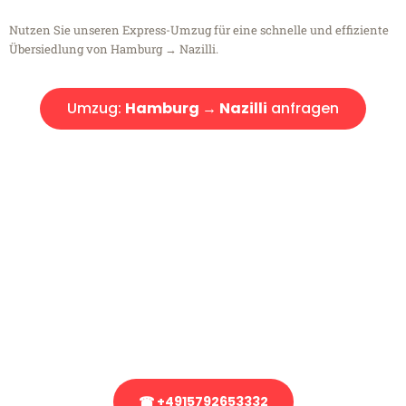
Nutzen Sie unseren Express-Umzug für eine schnelle und effiziente
Übersiedlung von Hamburg → Nazilli.
Umzug:
Hamburg → Nazilli
anfragen
Kostenlose Beratung!
Sie haben Fragen?
Sie haben Fragen zu Ihrem Transport oder benötigen eine Beratung
bezüglich Ihres Umzug?
Rufen Sie uns gerne an, unser Team aus Experten freut sich, Ihnen
kostenlos weiterzuhelfen!
☎ +4915792653332