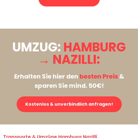
Stattdessen eine unverbindliche Anfrage senden
UMZUG:
HAMBURG
→ NAZILLI:
Erhalten Sie hier den
besten Preis
&
sparen Sie mind. 50€!
Kostenlos & unverbindlich anfragen!
Transporte & Umzüge Hamburg Nazilli