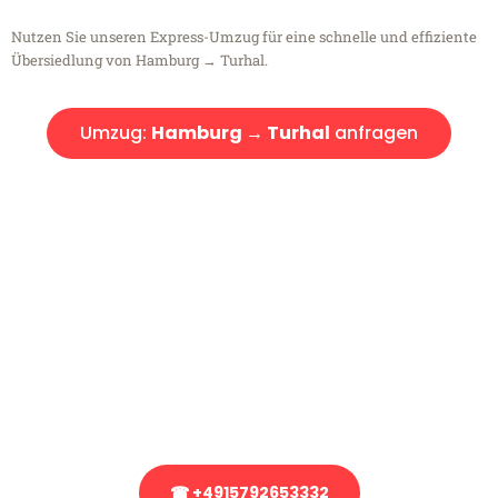
Nutzen Sie unseren Express-Umzug für eine schnelle und effiziente
Übersiedlung von Hamburg → Turhal.
Umzug:
Hamburg → Turhal
anfragen
Kostenlose Beratung!
Sie haben Fragen?
Sie haben Fragen zu Ihrem Transport oder benötigen eine Beratung
bezüglich Ihres Umzug?
Rufen Sie uns gerne an, unser Team aus Experten freut sich, Ihnen
kostenlos weiterzuhelfen!
☎ +4915792653332