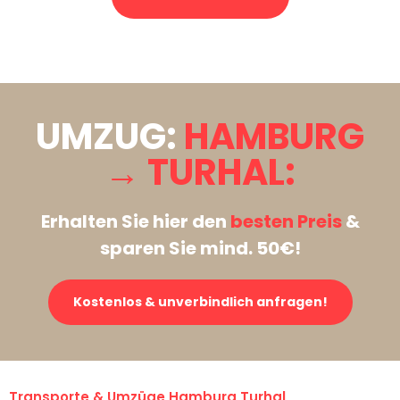
Stattdessen eine unverbindliche Anfrage senden
UMZUG:
HAMBURG
→ TURHAL:
Erhalten Sie hier den
besten Preis
&
sparen Sie mind. 50€!
Kostenlos & unverbindlich anfragen!
Transporte & Umzüge Hamburg Turhal