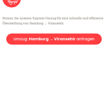
Nutzen Sie unseren Express-Umzug für eine schnelle und effiziente
Übersiedlung von Hamburg → Viransehir.
Umzug:
Hamburg → Viransehir
anfragen
Kostenlose Beratung!
Sie haben Fragen?
Sie haben Fragen zu Ihrem Transport oder benötigen eine Beratung
bezüglich Ihres Umzug?
Rufen Sie uns gerne an, unser Team aus Experten freut sich, Ihnen
kostenlos weiterzuhelfen!