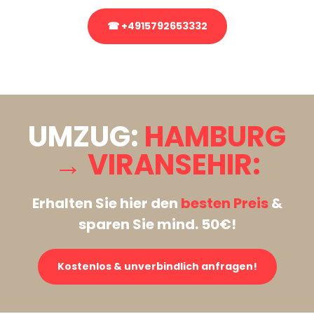
☎ +4915792653332
Stattdessen eine unverbindliche Anfrage senden
UMZUG:
HAMBURG
→ VIRANSEHIR:
Erhalten Sie hier den
besten Preis
&
sparen Sie mind. 50€!
Kostenlos & unverbindlich anfragen!