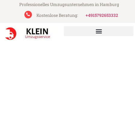
Professionelles Umzugsunternehmen in Hamburg
Kostenlose Beratung:
+4915792653332
Klein Umzugsservice aus Hamburg
Umzug Hamburg Viransehir
Günstiger Umzug Hamburg Viransehir (ab
199€)
Express-Abwicklung in unter 24 Stunden!
Über 15 Jahre Erfahrung mit Umzügen!
Angebot erhalten in unter 30 Minuten!