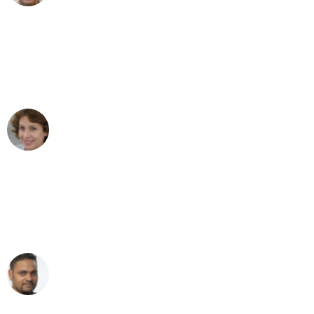
"Besser hätte ich mir den Umzug von
Hamburg nach Wien nicht vorstellen
können - DANKE!"
Maria W
Umzug von Hamburg nach Wien
"Mein Klavier kam in unter 24 Stunden
ohne einen Kratzer an - ein
erstklassiger Service!"
Ümit Y.
Klaviertransport in Hamburg