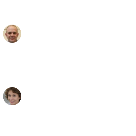
Umzugsservice für ihren
außergewöhnlichen Service!"
Frederik F.
Umzug in Hamburg
"Besser hätte ich mir den Umzug von
Hamburg nach Wien nicht vorstellen
können - DANKE!"
Maria W
Umzug von Hamburg nach Wien
"Mein Klavier kam in unter 24 Stunden
ohne einen Kratzer an - ein