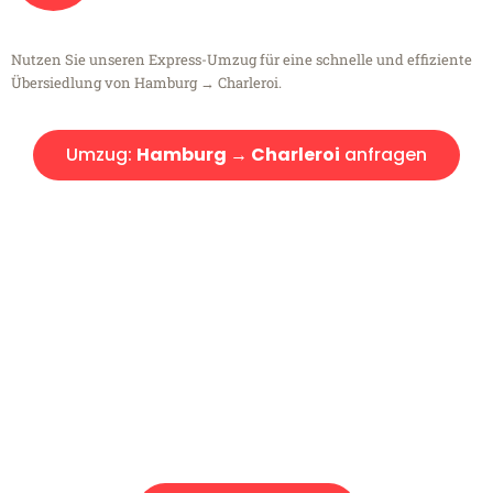
Nutzen Sie unseren Express-Umzug für eine schnelle und effiziente
Übersiedlung von Hamburg → Charleroi.
Umzug:
Hamburg → Charleroi
anfragen
Kostenlose Beratung!
Sie haben Fragen?
Sie haben Fragen zu Ihrem Transport oder benötigen eine Beratung
bezüglich Ihres Umzug?
Rufen Sie uns gerne an, unser Team aus Experten freut sich, Ihnen
kostenlos weiterzuhelfen!