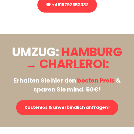
☎ +4915792653332
Stattdessen eine unverbindliche Anfrage senden
UMZUG:
HAMBURG
→ CHARLEROI:
Erhalten Sie hier den
besten Preis
&
sparen Sie mind. 50€!
Kostenlos & unverbindlich anfragen!