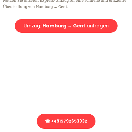
Nutzen Sie unseren Express-Umzug für eine schnelle und effiziente
Übersiedlung von Hamburg → Gent.
Umzug:
Hamburg → Gent
anfragen
Kostenlose Beratung!
Sie haben Fragen?
Sie haben Fragen zu Ihrem Transport oder benötigen eine Beratung
bezüglich Ihres Umzug?
Rufen Sie uns gerne an, unser Team aus Experten freut sich, Ihnen
kostenlos weiterzuhelfen!
☎ +4915792653332