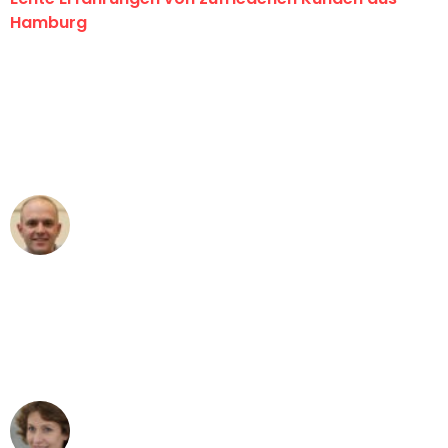
Hamburg
"Erste Klasse! Ein großes Dankeschön
an das gesamte Team von Klein
Umzugsservice für ihren
außergewöhnlichen Service!"
Frederik F.
Umzug in Hamburg
"Besser hätte ich mir den Umzug von
Hamburg nach Wien nicht vorstellen
können - DANKE!"
Maria W
Umzug von Hamburg nach Wien