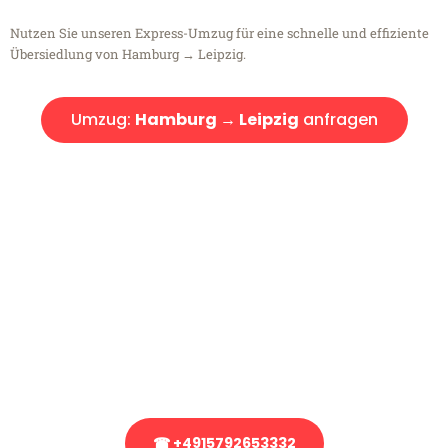
Nutzen Sie unseren Express-Umzug für eine schnelle und effiziente
Übersiedlung von Hamburg → Leipzig.
Umzug:
Hamburg → Leipzig
anfragen
Kostenlose Beratung!
Sie haben Fragen?
Sie haben Fragen zu Ihrem Transport oder benötigen eine Beratung
bezüglich Ihres Umzug?
Rufen Sie uns gerne an, unser Team aus Experten freut sich, Ihnen
kostenlos weiterzuhelfen!
☎ +4915792653332