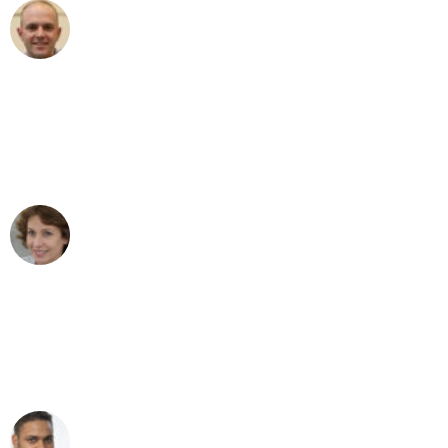
Frederik F.
Umzug in Hamburg
"Besser hätte ich mir den Umzug von
Hamburg nach Wien nicht vorstellen
können - DANKE!"
Maria W
Umzug von Hamburg nach Wien
"Mein Klavier kam in unter 24 Stunden
ohne einen Kratzer an - ein
erstklassiger Service!"
Ümit Y.