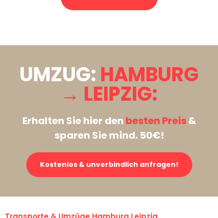
Stattdessen eine unverbindliche Anfrage senden
UMZUG:
HAMBURG
→ LEIPZIG:
Erhalten Sie hier den
besten Preis
&
sparen Sie mind. 50€!
Kostenlos & unverbindlich anfragen!
Transporte & Umzüge Hamburg Leipzig