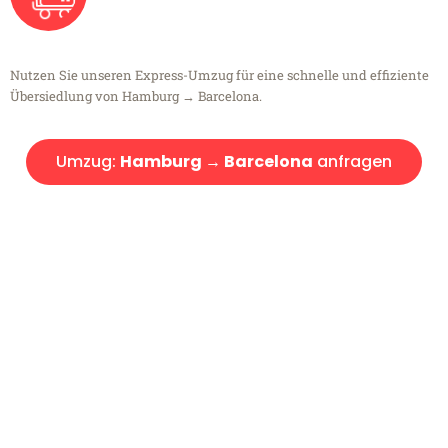
Nutzen Sie unseren Express-Umzug für eine schnelle und effiziente
Übersiedlung von Hamburg → Barcelona.
Umzug:
Hamburg → Barcelona
anfragen
Kostenlose Beratung!
Sie haben Fragen?
Sie haben Fragen zu Ihrem Transport oder benötigen eine Beratung
bezüglich Ihres Umzug?
Rufen Sie uns gerne an, unser Team aus Experten freut sich, Ihnen
kostenlos weiterzuhelfen!