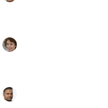
"Besser hätte ich mir den Umzug von
Hamburg nach Wien nicht vorstellen
können - DANKE!"
Maria W
Umzug von Hamburg nach Wien
"Mein Klavier kam in unter 24 Stunden
ohne einen Kratzer an - ein
erstklassiger Service!"
Ümit Y.
Klaviertransport in Hamburg