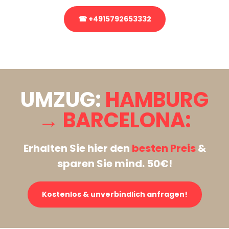
☎ +4915792653332
Stattdessen eine unverbindliche Anfrage senden
UMZUG:
HAMBURG
→ BARCELONA:
Erhalten Sie hier den
besten Preis
&
sparen Sie mind. 50€!
Kostenlos & unverbindlich anfragen!