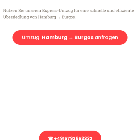
Nutzen Sie unseren Express-Umzug für eine schnelle und effiziente
Übersiedlung von Hamburg → Burgos.
Umzug:
Hamburg → Burgos
anfragen
Kostenlose Beratung!
Sie haben Fragen?
Sie haben Fragen zu Ihrem Transport oder benötigen eine Beratung
bezüglich Ihres Umzug?
Rufen Sie uns gerne an, unser Team aus Experten freut sich, Ihnen
kostenlos weiterzuhelfen!
☎ +4915792653332