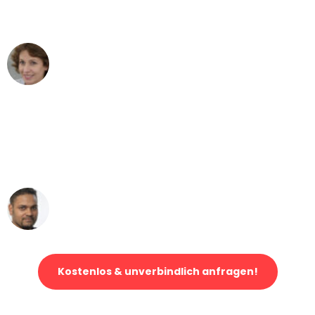
können - DANKE!"
Maria W
Umzug von Hamburg nach Wien
"Mein Klavier kam in unter 24 Stunden
ohne einen Kratzer an - ein
erstklassiger Service!"
Ümit Y.
Klaviertransport in Hamburg
Kostenlos & unverbindlich anfragen!
Jetzt anfragen und der nächste glückliche Kunde werden. Alle